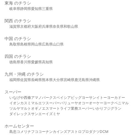
東海 のチラシ
岐阜県
静岡県
愛知県
三重県
関西 のチラシ
滋賀県
京都府
大阪府
兵庫県
奈良県
和歌山県
中国 のチラシ
鳥取県
島根県
岡山県
広島県
山口県
四国 のチラシ
徳島県
香川県
愛媛県
高知県
九州・沖縄 のチラシ
福岡県
佐賀県
長崎県
熊本県
大分県
宮崎県
鹿児島県
沖縄県
スーパー
いなげや
西條
アマノパークス
ベイシア
ビッグヨーサン
イトーヨーカドー
イオン
カスミ
マルエツ
スーパーバリュー
ヤオコー
オーケー
ヨークベニマル
ツルヤ
マルト
オギノ
エスマート
ライフ
業務スーパー
いかり
フジグラン
ダイレックス
サンエー
イズミヤ
ホームセンター
島忠
コメリ
ナフコ
コーナン
カインズ
アストロプロダクツ
DCM