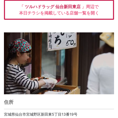
「
ツルハドラッグ
仙台新田東店
」周辺で
本日チラシを掲載している店舗一覧を開く
住所
宮城県仙台市宮城野区新田東5丁目13番19号