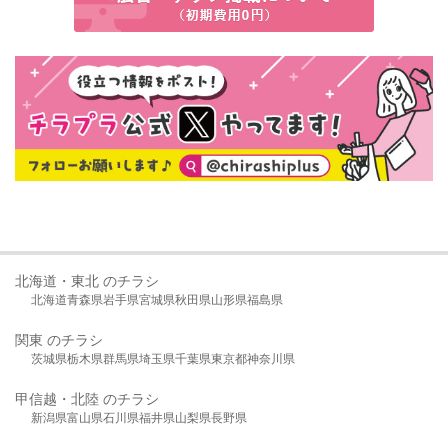
北海道・東北 のチラシ
北海道
青森県
岩手県
宮城県
秋田県
山形県
福島県
関東 のチラシ
茨城県
栃木県
群馬県
埼玉県
千葉県
東京都
神奈川県
甲信越・北陸 のチラシ
新潟県
富山県
石川県
福井県
山梨県
長野県