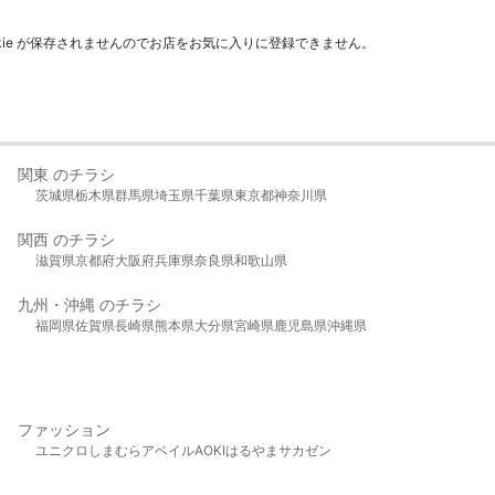
kie が保存されませんのでお店をお気に入りに登録できません。
関東 のチラシ
茨城県
栃木県
群馬県
埼玉県
千葉県
東京都
神奈川県
関西 のチラシ
滋賀県
京都府
大阪府
兵庫県
奈良県
和歌山県
九州・沖縄 のチラシ
福岡県
佐賀県
長崎県
熊本県
大分県
宮崎県
鹿児島県
沖縄県
ファッション
ユニクロ
しまむら
アベイル
AOKI
はるやま
サカゼン