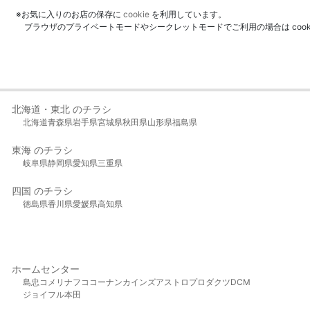
※お気に入りのお店の保存に
cookie
を利用しています。
ブラウザのプライベートモードやシークレットモードでご利用の場合は coo
北海道・東北 のチラシ
北海道
青森県
岩手県
宮城県
秋田県
山形県
福島県
東海 のチラシ
岐阜県
静岡県
愛知県
三重県
四国 のチラシ
徳島県
香川県
愛媛県
高知県
ホームセンター
島忠
コメリ
ナフコ
コーナン
カインズ
アストロプロダクツ
DCM
ジョイフル本田