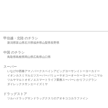
甲信越・北陸 のチラシ
新潟県
富山県
石川県
福井県
山梨県
長野県
中国 のチラシ
鳥取県
島根県
岡山県
広島県
山口県
スーパー
いなげや
西條
アマノパークス
ベイシア
ビッグヨーサン
イトーヨーカドー
イオン
カスミ
マルエツ
スーパーバリュー
ヤオコー
オーケー
ヨークベニマル
ツルヤ
マルト
オギノ
エスマート
ライフ
業務スーパー
いかり
フジグラン
ダイレックス
サンエー
イズミヤ
ドラッグストア
ツルハドラッグ
サンドラッグ
クスリのアオキ
ココカラファイン