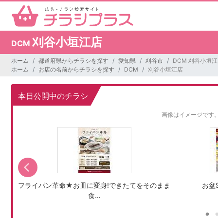
刈谷小垣江店
DCM
ホーム
都道府県からチラシを探す
愛知県
刈谷市
DCM 刈谷小垣
ホーム
お店の名前からチラシを探す
DCM
刈谷小垣江店
本日公開中のチラシ
画像はイメージです
フライパン革命★お皿に変身!できたてをそのまま
お盆S
食…