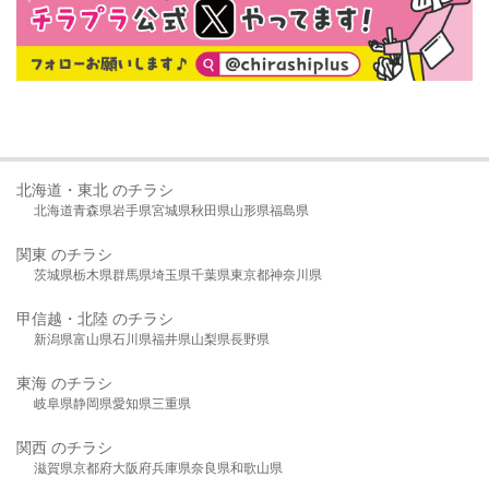
北海道・東北 のチラシ
北海道
青森県
岩手県
宮城県
秋田県
山形県
福島県
関東 のチラシ
茨城県
栃木県
群馬県
埼玉県
千葉県
東京都
神奈川県
甲信越・北陸 のチラシ
新潟県
富山県
石川県
福井県
山梨県
長野県
東海 のチラシ
岐阜県
静岡県
愛知県
三重県
関西 のチラシ
滋賀県
京都府
大阪府
兵庫県
奈良県
和歌山県