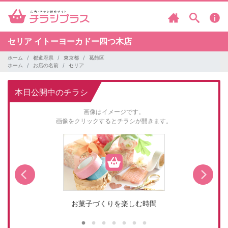
セリア
イトーヨーカドー四つ木店
ホーム
都道府県
東京都
葛飾区
ホーム
お店の名前
セリア
本日公開中のチラシ
画像はイメージです。
画像をクリックするとチラシが開きます。
お菓子づくりを楽しむ時間