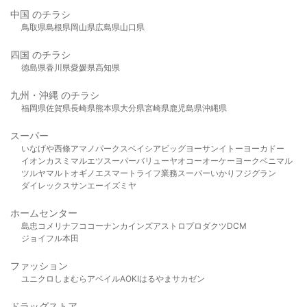
中国 のチラシ
鳥取県
島根県
岡山県
広島県
山口県
四国 のチラシ
徳島県
香川県
愛媛県
高知県
九州・沖縄 のチラシ
福岡県
佐賀県
長崎県
熊本県
大分県
宮崎県
鹿児島県
沖縄県
スーパー
いなげや
西條
アマノパークス
ベイシア
ビッグヨーサン
イトーヨーカドー
イオン
カスミ
マルエツ
スーパーバリュー
ヤオコー
オーケー
ヨークベニマル
ツルヤ
マルト
オギノ
エスマート
ライフ
業務スーパー
いかり
フジグラン
ダイレックス
サンエー
イズミヤ
ホームセンター
島忠
コメリ
ナフコ
コーナン
カインズ
アストロプロダクツ
DCM
ジョイフル本田
ファッション
ユニクロ
しまむら
アベイル
AOKI
はるやま
サカゼン
ドラッグストア