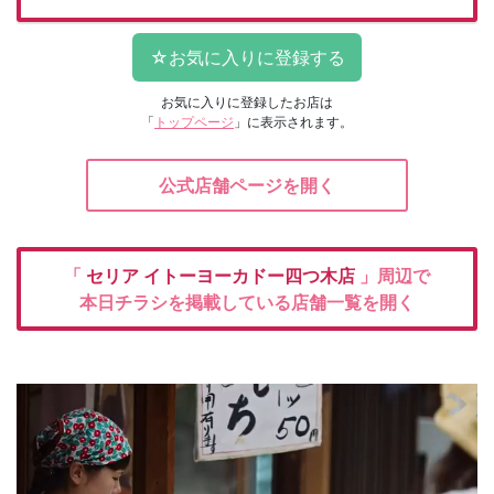
お気に入りに登録したお店は
「
トップページ
」に表示されます。
公式店舗ページを開く
「
セリア
イトーヨーカドー四つ木店
」周辺で
本日チラシを掲載している店舗一覧を開く