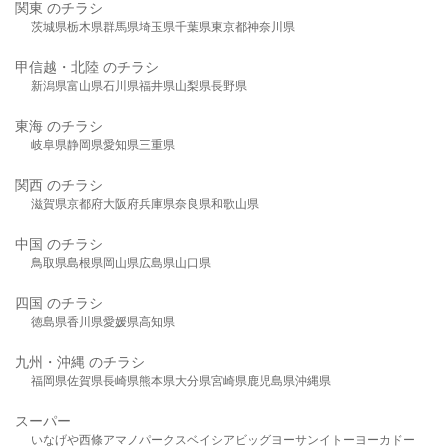
関東 のチラシ
茨城県
栃木県
群馬県
埼玉県
千葉県
東京都
神奈川県
甲信越・北陸 のチラシ
新潟県
富山県
石川県
福井県
山梨県
長野県
東海 のチラシ
岐阜県
静岡県
愛知県
三重県
関西 のチラシ
滋賀県
京都府
大阪府
兵庫県
奈良県
和歌山県
中国 のチラシ
鳥取県
島根県
岡山県
広島県
山口県
四国 のチラシ
徳島県
香川県
愛媛県
高知県
九州・沖縄 のチラシ
福岡県
佐賀県
長崎県
熊本県
大分県
宮崎県
鹿児島県
沖縄県
スーパー
いなげや
西條
アマノパークス
ベイシア
ビッグヨーサン
イトーヨーカドー