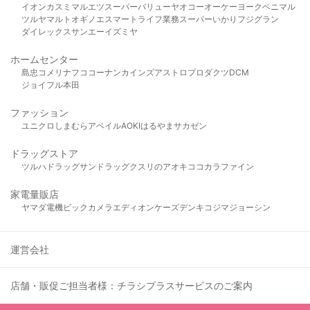
イオン
カスミ
マルエツ
スーパーバリュー
ヤオコー
オーケー
ヨークベニマル
ツルヤ
マルト
オギノ
エスマート
ライフ
業務スーパー
いかり
フジグラン
ダイレックス
サンエー
イズミヤ
ホームセンター
島忠
コメリ
ナフコ
コーナン
カインズ
アストロプロダクツ
DCM
ジョイフル本田
ファッション
ユニクロ
しまむら
アベイル
AOKI
はるやま
サカゼン
ドラッグストア
ツルハドラッグ
サンドラッグ
クスリのアオキ
ココカラファイン
家電量販店
ヤマダ電機
ビックカメラ
エディオン
ケーズデンキ
コジマ
ジョーシン
運営会社
店舗・販促ご担当者様：チラシプラスサービスのご案内