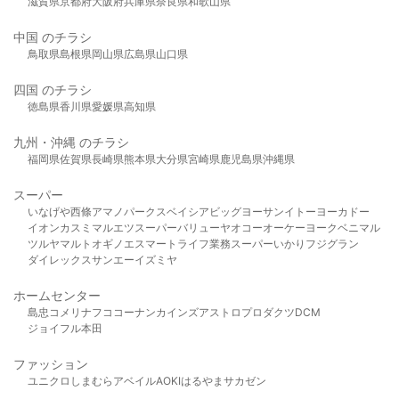
滋賀県
京都府
大阪府
兵庫県
奈良県
和歌山県
中国 のチラシ
鳥取県
島根県
岡山県
広島県
山口県
四国 のチラシ
徳島県
香川県
愛媛県
高知県
九州・沖縄 のチラシ
福岡県
佐賀県
長崎県
熊本県
大分県
宮崎県
鹿児島県
沖縄県
スーパー
いなげや
西條
アマノパークス
ベイシア
ビッグヨーサン
イトーヨーカドー
イオン
カスミ
マルエツ
スーパーバリュー
ヤオコー
オーケー
ヨークベニマル
ツルヤ
マルト
オギノ
エスマート
ライフ
業務スーパー
いかり
フジグラン
ダイレックス
サンエー
イズミヤ
ホームセンター
島忠
コメリ
ナフコ
コーナン
カインズ
アストロプロダクツ
DCM
ジョイフル本田
ファッション
ユニクロ
しまむら
アベイル
AOKI
はるやま
サカゼン