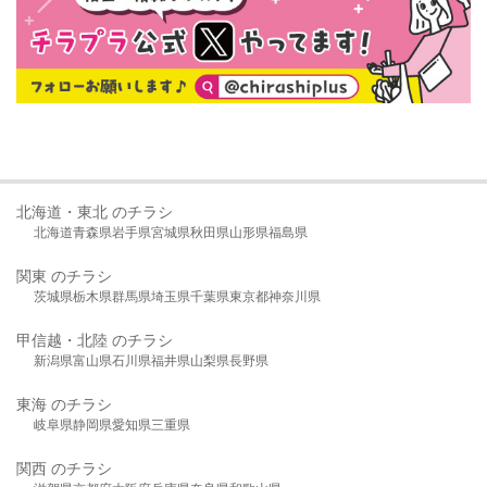
北海道・東北 のチラシ
北海道
青森県
岩手県
宮城県
秋田県
山形県
福島県
関東 のチラシ
茨城県
栃木県
群馬県
埼玉県
千葉県
東京都
神奈川県
甲信越・北陸 のチラシ
新潟県
富山県
石川県
福井県
山梨県
長野県
東海 のチラシ
岐阜県
静岡県
愛知県
三重県
関西 のチラシ