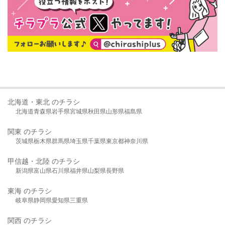
北海道・東北 のチラシ
北海道
青森県
岩手県
宮城県
秋田県
山形県
福島県
関東 のチラシ
茨城県
栃木県
群馬県
埼玉県
千葉県
東京都
神奈川県
甲信越・北陸 のチラシ
新潟県
富山県
石川県
福井県
山梨県
長野県
東海 のチラシ
岐阜県
静岡県
愛知県
三重県
関西 のチラシ