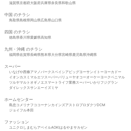
滋賀県
京都府
大阪府
兵庫県
奈良県
和歌山県
中国 のチラシ
鳥取県
島根県
岡山県
広島県
山口県
四国 のチラシ
徳島県
香川県
愛媛県
高知県
九州・沖縄 のチラシ
福岡県
佐賀県
長崎県
熊本県
大分県
宮崎県
鹿児島県
沖縄県
スーパー
いなげや
西條
アマノパークス
ベイシア
ビッグヨーサン
イトーヨーカドー
イオン
カスミ
マルエツ
スーパーバリュー
ヤオコー
オーケー
ヨークベニマル
ツルヤ
マルト
オギノ
エスマート
ライフ
業務スーパー
いかり
フジグラン
ダイレックス
サンエー
イズミヤ
ホームセンター
島忠
コメリ
ナフコ
コーナン
カインズ
アストロプロダクツ
DCM
ジョイフル本田
ファッション
ユニクロ
しまむら
アベイル
AOKI
はるやま
サカゼン