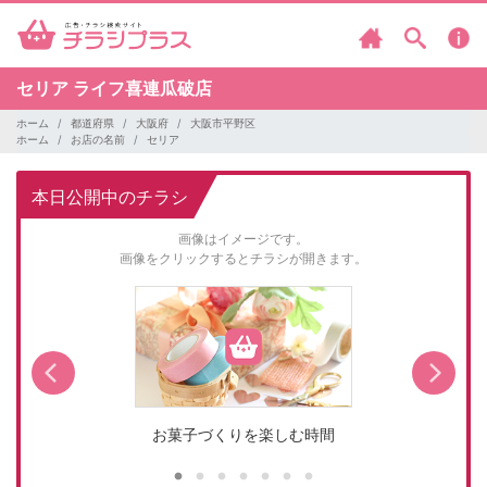
セリア
ライフ喜連瓜破店
ホーム
都道府県
大阪府
大阪市平野区
ホーム
お店の名前
セリア
本日公開中のチラシ
画像はイメージです。
画像をクリックするとチラシが開きます。
お菓子づくりを楽しむ時間