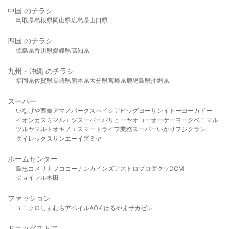
中国 のチラシ
鳥取県
島根県
岡山県
広島県
山口県
四国 のチラシ
徳島県
香川県
愛媛県
高知県
九州・沖縄 のチラシ
福岡県
佐賀県
長崎県
熊本県
大分県
宮崎県
鹿児島県
沖縄県
スーパー
いなげや
西條
アマノパークス
ベイシア
ビッグヨーサン
イトーヨーカドー
イオン
カスミ
マルエツ
スーパーバリュー
ヤオコー
オーケー
ヨークベニマル
ツルヤ
マルト
オギノ
エスマート
ライフ
業務スーパー
いかり
フジグラン
ダイレックス
サンエー
イズミヤ
ホームセンター
島忠
コメリ
ナフコ
コーナン
カインズ
アストロプロダクツ
DCM
ジョイフル本田
ファッション
ユニクロ
しまむら
アベイル
AOKI
はるやま
サカゼン
ドラッグストア