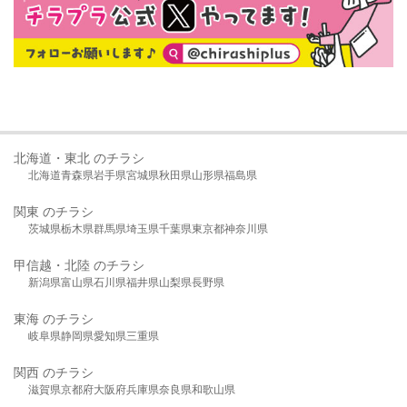
北海道・東北 のチラシ
北海道
青森県
岩手県
宮城県
秋田県
山形県
福島県
関東 のチラシ
茨城県
栃木県
群馬県
埼玉県
千葉県
東京都
神奈川県
甲信越・北陸 のチラシ
新潟県
富山県
石川県
福井県
山梨県
長野県
東海 のチラシ
岐阜県
静岡県
愛知県
三重県
関西 のチラシ
滋賀県
京都府
大阪府
兵庫県
奈良県
和歌山県