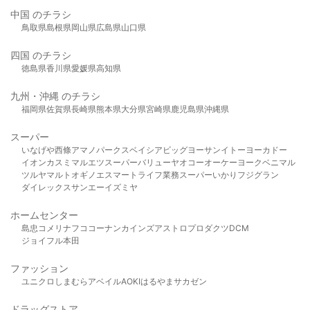
中国 のチラシ
鳥取県
島根県
岡山県
広島県
山口県
四国 のチラシ
徳島県
香川県
愛媛県
高知県
九州・沖縄 のチラシ
福岡県
佐賀県
長崎県
熊本県
大分県
宮崎県
鹿児島県
沖縄県
スーパー
いなげや
西條
アマノパークス
ベイシア
ビッグヨーサン
イトーヨーカドー
イオン
カスミ
マルエツ
スーパーバリュー
ヤオコー
オーケー
ヨークベニマル
ツルヤ
マルト
オギノ
エスマート
ライフ
業務スーパー
いかり
フジグラン
ダイレックス
サンエー
イズミヤ
ホームセンター
島忠
コメリ
ナフコ
コーナン
カインズ
アストロプロダクツ
DCM
ジョイフル本田
ファッション
ユニクロ
しまむら
アベイル
AOKI
はるやま
サカゼン
ドラッグストア