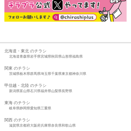
北海道・東北 のチラシ
北海道
青森県
岩手県
宮城県
秋田県
山形県
福島県
関東 のチラシ
茨城県
栃木県
群馬県
埼玉県
千葉県
東京都
神奈川県
甲信越・北陸 のチラシ
新潟県
富山県
石川県
福井県
山梨県
長野県
東海 のチラシ
岐阜県
静岡県
愛知県
三重県
関西 のチラシ
滋賀県
京都府
大阪府
兵庫県
奈良県
和歌山県