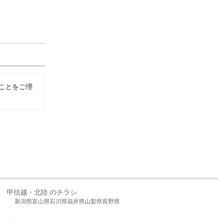
ことをご理
甲信越・北陸 のチラシ
新潟県
富山県
石川県
福井県
山梨県
長野県