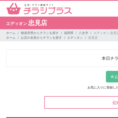
忠見店
エディオン
ホーム
都道府県からチラシを探す
福岡県
八女市
エディオン 忠見
ホーム
お店の名前からチラシを探す
エディオン
忠見店
本日チ
お気に入りに登録し
公