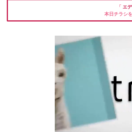
「
エデ
本日チラシ