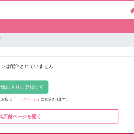
店
ラシは配信されていません
たお店は
「
トップページ
」に表示されます。
式店舗ページを開く