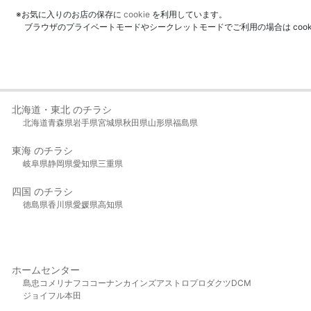
※お気に入りのお店の保存に
cookie
を利用しています。
ブラウザのプライベートモードやシークレットモードでご利用の場合は coo
北海道・東北 のチラシ
北海道
青森県
岩手県
宮城県
秋田県
山形県
福島県
東海 のチラシ
岐阜県
静岡県
愛知県
三重県
四国 のチラシ
徳島県
香川県
愛媛県
高知県
ホームセンター
島忠
コメリ
ナフコ
コーナン
カインズ
アストロプロダクツ
DCM
ジョイフル本田