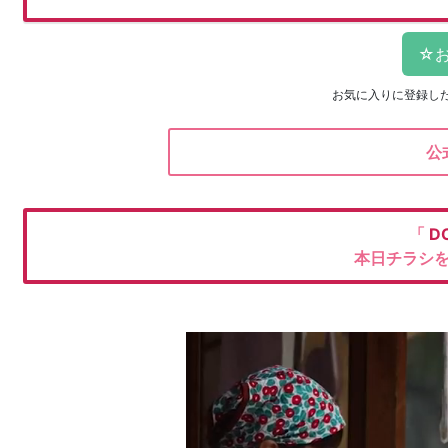
お気に入りに登録し
公
「
D
本日チラシ