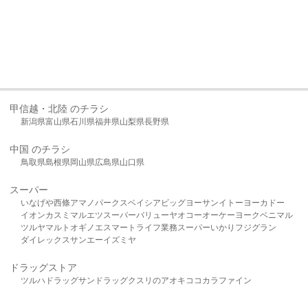
甲信越・北陸 のチラシ
新潟県
富山県
石川県
福井県
山梨県
長野県
中国 のチラシ
鳥取県
島根県
岡山県
広島県
山口県
スーパー
いなげや
西條
アマノパークス
ベイシア
ビッグヨーサン
イトーヨーカドー
イオン
カスミ
マルエツ
スーパーバリュー
ヤオコー
オーケー
ヨークベニマル
ツルヤ
マルト
オギノ
エスマート
ライフ
業務スーパー
いかり
フジグラン
ダイレックス
サンエー
イズミヤ
ドラッグストア
ツルハドラッグ
サンドラッグ
クスリのアオキ
ココカラファイン