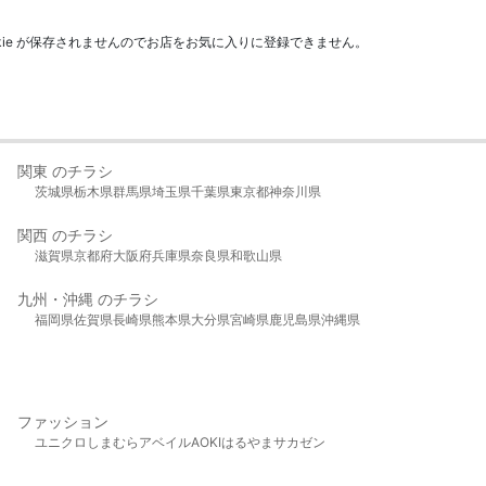
kie が保存されませんのでお店をお気に入りに登録できません。
関東 のチラシ
茨城県
栃木県
群馬県
埼玉県
千葉県
東京都
神奈川県
関西 のチラシ
滋賀県
京都府
大阪府
兵庫県
奈良県
和歌山県
九州・沖縄 のチラシ
福岡県
佐賀県
長崎県
熊本県
大分県
宮崎県
鹿児島県
沖縄県
ファッション
ユニクロ
しまむら
アベイル
AOKI
はるやま
サカゼン