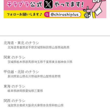
北海道・東北 のチラシ
北海道
青森県
岩手県
宮城県
秋田県
山形県
福島県
関東 のチラシ
茨城県
栃木県
群馬県
埼玉県
千葉県
東京都
神奈川県
甲信越・北陸 のチラシ
新潟県
富山県
石川県
福井県
山梨県
長野県
東海 のチラシ
岐阜県
静岡県
愛知県
三重県
関西 のチラシ
滋賀県
京都府
大阪府
兵庫県
奈良県
和歌山県