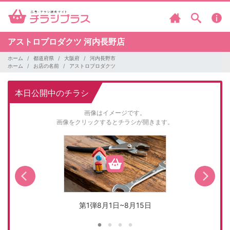
アストロプロダクツ
河内長野店
ホーム
都道府県
大阪府
河内長野市
ホーム
お店の名前
アストロプロダクツ
本日公開中のチラシ
画像はイメージです。
画像をクリックするとチラシが開きます。
第1弾8月1日~8月15日