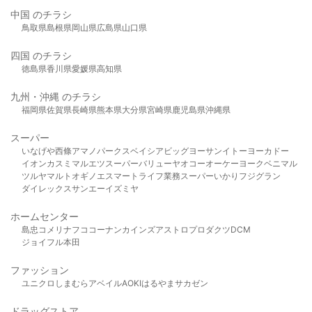
中国 のチラシ
鳥取県
島根県
岡山県
広島県
山口県
四国 のチラシ
徳島県
香川県
愛媛県
高知県
九州・沖縄 のチラシ
福岡県
佐賀県
長崎県
熊本県
大分県
宮崎県
鹿児島県
沖縄県
スーパー
いなげや
西條
アマノパークス
ベイシア
ビッグヨーサン
イトーヨーカドー
イオン
カスミ
マルエツ
スーパーバリュー
ヤオコー
オーケー
ヨークベニマル
ツルヤ
マルト
オギノ
エスマート
ライフ
業務スーパー
いかり
フジグラン
ダイレックス
サンエー
イズミヤ
ホームセンター
島忠
コメリ
ナフコ
コーナン
カインズ
アストロプロダクツ
DCM
ジョイフル本田
ファッション
ユニクロ
しまむら
アベイル
AOKI
はるやま
サカゼン
ドラッグストア