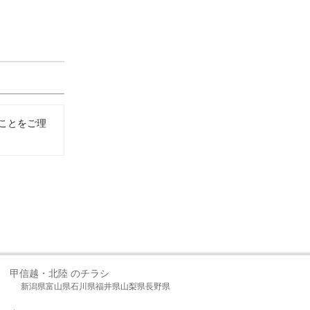
ことをご理
甲信越・北陸 のチラシ
新潟県
富山県
石川県
福井県
山梨県
長野県