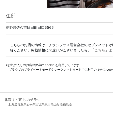
住所
長野県佐久市臼田町田口5566
こちらのお店の情報は、チラシプラス運営会社のセブンネットが
解ください。掲載情報に間違いがございましたら、「
こちら
」よ
※お気に入りのお店の保存に
cookie
を利用しています。
ブラウザのプライベートモードやシークレットモードでご利用の場合は coo
北海道・東北 のチラシ
北海道
青森県
岩手県
宮城県
秋田県
山形県
福島県