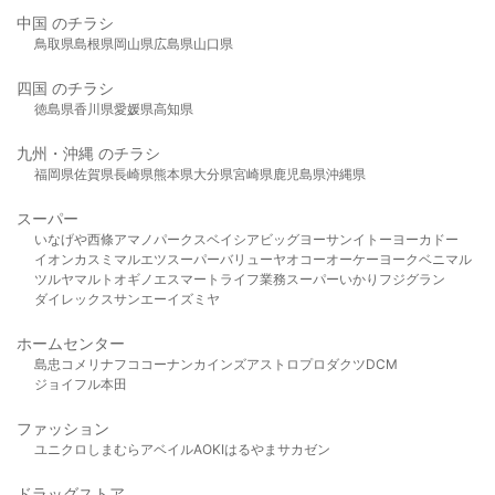
中国 のチラシ
鳥取県
島根県
岡山県
広島県
山口県
四国 のチラシ
徳島県
香川県
愛媛県
高知県
九州・沖縄 のチラシ
福岡県
佐賀県
長崎県
熊本県
大分県
宮崎県
鹿児島県
沖縄県
スーパー
いなげや
西條
アマノパークス
ベイシア
ビッグヨーサン
イトーヨーカドー
イオン
カスミ
マルエツ
スーパーバリュー
ヤオコー
オーケー
ヨークベニマル
ツルヤ
マルト
オギノ
エスマート
ライフ
業務スーパー
いかり
フジグラン
ダイレックス
サンエー
イズミヤ
ホームセンター
島忠
コメリ
ナフコ
コーナン
カインズ
アストロプロダクツ
DCM
ジョイフル本田
ファッション
ユニクロ
しまむら
アベイル
AOKI
はるやま
サカゼン
ドラッグストア