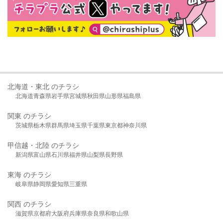
北海道・東北 のチラシ
北海道
青森県
岩手県
宮城県
秋田県
山形県
福島県
関東 のチラシ
茨城県
栃木県
群馬県
埼玉県
千葉県
東京都
神奈川県
甲信越・北陸 のチラシ
新潟県
富山県
石川県
福井県
山梨県
長野県
東海 のチラシ
岐阜県
静岡県
愛知県
三重県
関西 のチラシ
滋賀県
京都府
大阪府
兵庫県
奈良県
和歌山県