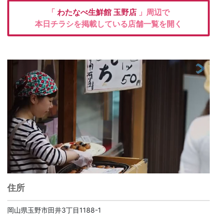
「
わたなべ生鮮館
玉野店
」周辺で
本日チラシを掲載している店舗一覧を開く
住所
岡山県玉野市田井3丁目1188-1