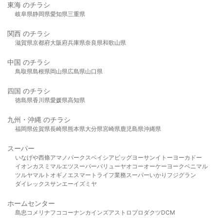
東海 のチラシ
岐阜県
静岡県
愛知県
三重県
関西 のチラシ
滋賀県
京都府
大阪府
兵庫県
奈良県
和歌山県
中国 のチラシ
鳥取県
島根県
岡山県
広島県
山口県
四国 のチラシ
徳島県
香川県
愛媛県
高知県
九州・沖縄 のチラシ
福岡県
佐賀県
長崎県
熊本県
大分県
宮崎県
鹿児島県
沖縄県
スーパー
いなげや
西條
アマノパークス
ベイシア
ビッグヨーサン
イトーヨーカドー
イオン
カスミ
マルエツ
スーパーバリュー
ヤオコー
オーケー
ヨークベニマル
ツルヤ
マルト
オギノ
エスマート
ライフ
業務スーパー
いかり
フジグラン
ダイレックス
サンエー
イズミヤ
ホームセンター
島忠
コメリ
ナフコ
コーナン
カインズ
アストロプロダクツ
DCM