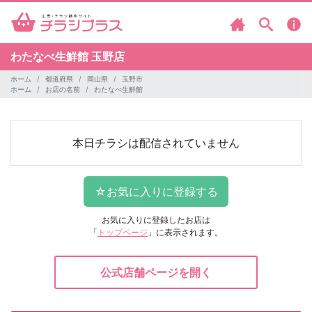
わたなべ生鮮館
玉野店
ホーム
都道府県
岡山県
玉野市
ホーム
お店の名前
わたなべ生鮮館
本日チラシは配信されていません
お気に入りに登録したお店は
「
トップページ
」に表示されます。
公式店舗ページを開く