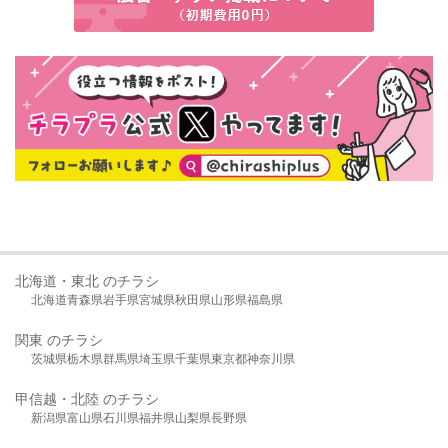
北海道・東北 のチラシ
北海道
青森県
岩手県
宮城県
秋田県
山形県
福島県
関東 のチラシ
茨城県
栃木県
群馬県
埼玉県
千葉県
東京都
神奈川県
甲信越・北陸 のチラシ
新潟県
富山県
石川県
福井県
山梨県
長野県