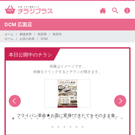
DCM
広面店
ホーム
都道府県
秋田県
秋田市
ホーム
お店の名前
DCM
本日公開中のチラシ
画像はイメージです。
画像をクリックするとチラシが開きます。
フライパン革命★お皿に変身!できたてをそのまま食…