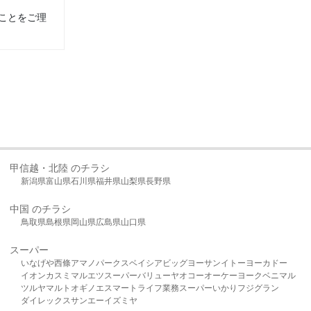
ことをご理
甲信越・北陸 のチラシ
新潟県
富山県
石川県
福井県
山梨県
長野県
中国 のチラシ
鳥取県
島根県
岡山県
広島県
山口県
スーパー
いなげや
西條
アマノパークス
ベイシア
ビッグヨーサン
イトーヨーカドー
イオン
カスミ
マルエツ
スーパーバリュー
ヤオコー
オーケー
ヨークベニマル
ツルヤ
マルト
オギノ
エスマート
ライフ
業務スーパー
いかり
フジグラン
ダイレックス
サンエー
イズミヤ