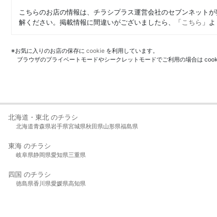
こちらのお店の情報は、チラシプラス運営会社のセブンネットが
解ください。掲載情報に間違いがございましたら、「
こちら
」よ
※お気に入りのお店の保存に
cookie
を利用しています。
ブラウザのプライベートモードやシークレットモードでご利用の場合は coo
北海道・東北 のチラシ
北海道
青森県
岩手県
宮城県
秋田県
山形県
福島県
東海 のチラシ
岐阜県
静岡県
愛知県
三重県
四国 のチラシ
徳島県
香川県
愛媛県
高知県