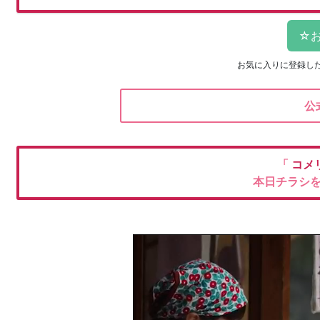
お気に入りに登録し
公
「
コメ
本日チラシ