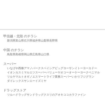
甲信越・北陸 のチラシ
新潟県
富山県
石川県
福井県
山梨県
長野県
中国 のチラシ
鳥取県
島根県
岡山県
広島県
山口県
スーパー
いなげや
西條
アマノパークス
ベイシア
ビッグヨーサン
イトーヨーカドー
イオン
カスミ
マルエツ
スーパーバリュー
ヤオコー
オーケー
ヨークベニマル
ツルヤ
マルト
オギノ
エスマート
ライフ
業務スーパー
いかり
フジグラン
ダイレックス
サンエー
イズミヤ
ドラッグストア
ツルハドラッグ
サンドラッグ
クスリのアオキ
ココカラファイン