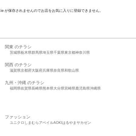
kie が保存されませんのでお店をお気に入りに登録できません。
関東 のチラシ
茨城県
栃木県
群馬県
埼玉県
千葉県
東京都
神奈川県
関西 のチラシ
滋賀県
京都府
大阪府
兵庫県
奈良県
和歌山県
九州・沖縄 のチラシ
福岡県
佐賀県
長崎県
熊本県
大分県
宮崎県
鹿児島県
沖縄県
ファッション
ユニクロ
しまむら
アベイル
AOKI
はるやま
サカゼン