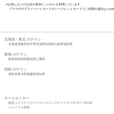
※お気に入りのお店の保存に
cookie
を利用しています。
ブラウザのプライベートモードやシークレットモードでご利用の場合は coo
北海道・東北 のチラシ
北海道
青森県
岩手県
宮城県
秋田県
山形県
福島県
東海 のチラシ
岐阜県
静岡県
愛知県
三重県
四国 のチラシ
徳島県
香川県
愛媛県
高知県
ホームセンター
島忠
コメリ
ナフコ
コーナン
カインズ
アストロプロダクツ
DCM
ジョイフル本田