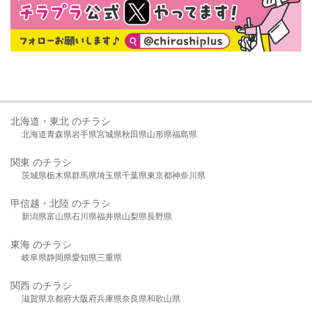
北海道・東北 のチラシ
北海道
青森県
岩手県
宮城県
秋田県
山形県
福島県
関東 のチラシ
茨城県
栃木県
群馬県
埼玉県
千葉県
東京都
神奈川県
甲信越・北陸 のチラシ
新潟県
富山県
石川県
福井県
山梨県
長野県
東海 のチラシ
岐阜県
静岡県
愛知県
三重県
関西 のチラシ
滋賀県
京都府
大阪府
兵庫県
奈良県
和歌山県