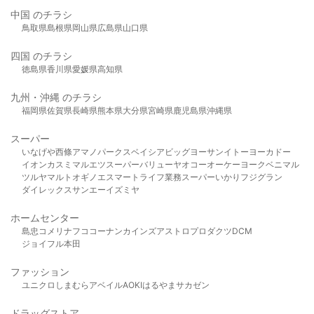
中国 のチラシ
鳥取県
島根県
岡山県
広島県
山口県
四国 のチラシ
徳島県
香川県
愛媛県
高知県
九州・沖縄 のチラシ
福岡県
佐賀県
長崎県
熊本県
大分県
宮崎県
鹿児島県
沖縄県
スーパー
いなげや
西條
アマノパークス
ベイシア
ビッグヨーサン
イトーヨーカドー
イオン
カスミ
マルエツ
スーパーバリュー
ヤオコー
オーケー
ヨークベニマル
ツルヤ
マルト
オギノ
エスマート
ライフ
業務スーパー
いかり
フジグラン
ダイレックス
サンエー
イズミヤ
ホームセンター
島忠
コメリ
ナフコ
コーナン
カインズ
アストロプロダクツ
DCM
ジョイフル本田
ファッション
ユニクロ
しまむら
アベイル
AOKI
はるやま
サカゼン
ドラッグストア