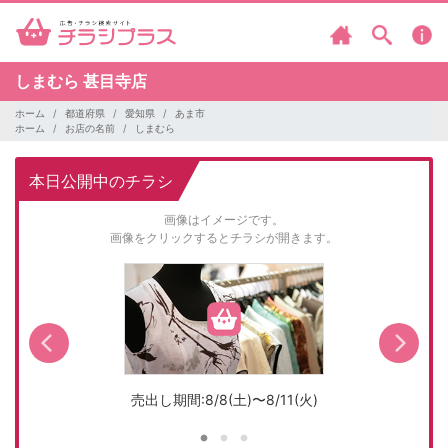
しまむら
甚目寺店
ホーム
都道府県
愛知県
あま市
ホーム
お店の名前
しまむら
本日公開中のチラシ
画像はイメージです。
画像をクリックするとチラシが開きます。
売出し期間:8/8(土)〜8/11(火)