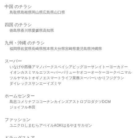
中国 のチラシ
鳥取県
島根県
岡山県
広島県
山口県
四国 のチラシ
徳島県
香川県
愛媛県
高知県
九州・沖縄 のチラシ
福岡県
佐賀県
長崎県
熊本県
大分県
宮崎県
鹿児島県
沖縄県
スーパー
いなげや
西條
アマノパークス
ベイシア
ビッグヨーサン
イトーヨーカドー
イオン
カスミ
マルエツ
スーパーバリュー
ヤオコー
オーケー
ヨークベニマル
ツルヤ
マルト
オギノ
エスマート
ライフ
業務スーパー
いかり
フジグラン
ダイレックス
サンエー
イズミヤ
ホームセンター
島忠
コメリ
ナフコ
コーナン
カインズ
アストロプロダクツ
DCM
ジョイフル本田
ファッション
ユニクロ
しまむら
アベイル
AOKI
はるやま
サカゼン
ドラッグストア