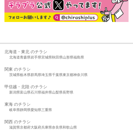
北海道・東北 のチラシ
北海道
青森県
岩手県
宮城県
秋田県
山形県
福島県
関東 のチラシ
茨城県
栃木県
群馬県
埼玉県
千葉県
東京都
神奈川県
甲信越・北陸 のチラシ
新潟県
富山県
石川県
福井県
山梨県
長野県
東海 のチラシ
岐阜県
静岡県
愛知県
三重県
関西 のチラシ
滋賀県
京都府
大阪府
兵庫県
奈良県
和歌山県