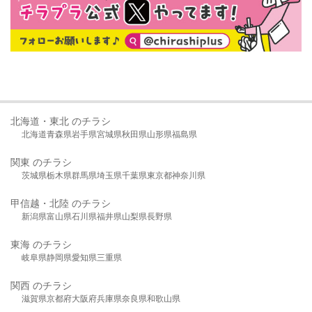
北海道・東北 のチラシ
北海道
青森県
岩手県
宮城県
秋田県
山形県
福島県
関東 のチラシ
茨城県
栃木県
群馬県
埼玉県
千葉県
東京都
神奈川県
甲信越・北陸 のチラシ
新潟県
富山県
石川県
福井県
山梨県
長野県
東海 のチラシ
岐阜県
静岡県
愛知県
三重県
関西 のチラシ
滋賀県
京都府
大阪府
兵庫県
奈良県
和歌山県