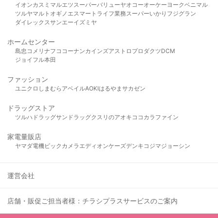
イオン
カスミ
マルエツ
スーパーバリュー
ヤオコー
オーケー
ヨークベニマル
ツルヤ
マルト
オギノ
エスマート
ライフ
業務スーパー
いかり
フジグラン
ダイレックス
サンエー
イズミヤ
ホームセンター
島忠
コメリ
ナフコ
コーナン
カインズ
アストロプロダクツ
DCM
ジョイフル本田
ファッション
ユニクロ
しまむら
アベイル
AOKI
はるやま
サカゼン
ドラッグストア
ツルハドラッグ
サンドラッグ
クスリのアオキ
ココカラファイン
家電量販店
ヤマダ電機
ビックカメラ
エディオン
ケーズデンキ
コジマ
ジョーシン
運営会社
店舗・販促ご担当者様：チラシプラスサービスのご案内