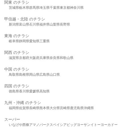
関東 のチラシ
茨城県
栃木県
群馬県
埼玉県
千葉県
東京都
神奈川県
甲信越・北陸 のチラシ
新潟県
富山県
石川県
福井県
山梨県
長野県
東海 のチラシ
岐阜県
静岡県
愛知県
三重県
関西 のチラシ
滋賀県
京都府
大阪府
兵庫県
奈良県
和歌山県
中国 のチラシ
鳥取県
島根県
岡山県
広島県
山口県
四国 のチラシ
徳島県
香川県
愛媛県
高知県
九州・沖縄 のチラシ
福岡県
佐賀県
長崎県
熊本県
大分県
宮崎県
鹿児島県
沖縄県
スーパー
いなげや
西條
アマノパークス
ベイシア
ビッグヨーサン
イトーヨーカドー