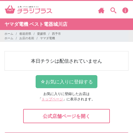
ヤマダ電機
ベスト電器城川店
ホーム
都道府県
愛媛県
西予市
ホーム
お店の名前
ヤマダ電機
本日チラシは配信されていません
お気に入りに登録したお店は
「
トップページ
」に表示されます。
公式店舗ページを開く