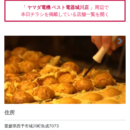
「
ヤマダ電機
ベスト電器城川店
」周辺で
本日チラシを掲載している店舗一覧を開く
住所
愛媛県西予市城川町魚成7073