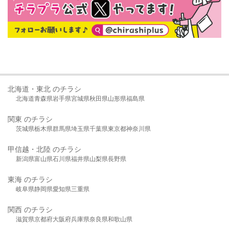
北海道・東北 のチラシ
北海道
青森県
岩手県
宮城県
秋田県
山形県
福島県
関東 のチラシ
茨城県
栃木県
群馬県
埼玉県
千葉県
東京都
神奈川県
甲信越・北陸 のチラシ
新潟県
富山県
石川県
福井県
山梨県
長野県
東海 のチラシ
岐阜県
静岡県
愛知県
三重県
関西 のチラシ
滋賀県
京都府
大阪府
兵庫県
奈良県
和歌山県