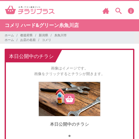
コメリ
ハード&グリーン糸魚川店
ホーム
都道府県
新潟県
糸魚川市
ホーム
お店の名前
コメリ
本日公開中のチラシ
画像はイメージです。
画像をクリックするとチラシが開きます。
本日公開中のチラシ