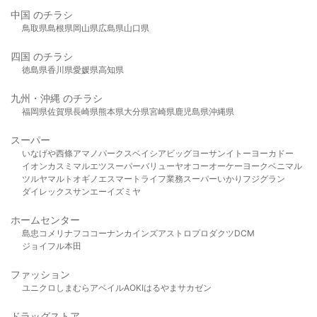
中国 のチラシ
鳥取県
島根県
岡山県
広島県
山口県
四国 のチラシ
徳島県
香川県
愛媛県
高知県
九州・沖縄 のチラシ
福岡県
佐賀県
長崎県
熊本県
大分県
宮崎県
鹿児島県
沖縄県
スーパー
いなげや
西條
アマノパークス
ベイシア
ビッグヨーサン
イトーヨーカドー
イオン
カスミ
マルエツ
スーパーバリュー
ヤオコー
オーケー
ヨークベニマル
ツルヤ
マルト
オギノ
エスマート
ライフ
業務スーパー
いかり
フジグラン
ダイレックス
サンエー
イズミヤ
ホームセンター
島忠
コメリ
ナフコ
コーナン
カインズ
アストロプロダクツ
DCM
ジョイフル本田
ファッション
ユニクロ
しまむら
アベイル
AOKI
はるやま
サカゼン
ドラッグストア