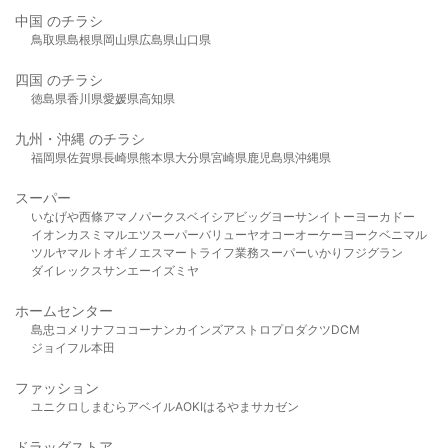
中国 のチラシ
鳥取県
島根県
岡山県
広島県
山口県
四国 のチラシ
徳島県
香川県
愛媛県
高知県
九州・沖縄 のチラシ
福岡県
佐賀県
長崎県
熊本県
大分県
宮崎県
鹿児島県
沖縄県
スーパー
いなげや
西條
アマノパークス
ベイシア
ビッグヨーサン
イトーヨーカドー
イオン
カスミ
マルエツ
スーパーバリュー
ヤオコー
オーケー
ヨークベニマル
ツルヤ
マルト
オギノ
エスマート
ライフ
業務スーパー
いかり
フジグラン
ダイレックス
サンエー
イズミヤ
ホームセンター
島忠
コメリ
ナフコ
コーナン
カインズ
アストロプロダクツ
DCM
ジョイフル本田
ファッション
ユニクロ
しまむら
アベイル
AOKI
はるやま
サカゼン
ドラッグストア