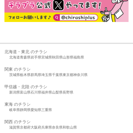
北海道・東北 のチラシ
北海道
青森県
岩手県
宮城県
秋田県
山形県
福島県
関東 のチラシ
茨城県
栃木県
群馬県
埼玉県
千葉県
東京都
神奈川県
甲信越・北陸 のチラシ
新潟県
富山県
石川県
福井県
山梨県
長野県
東海 のチラシ
岐阜県
静岡県
愛知県
三重県
関西 のチラシ
滋賀県
京都府
大阪府
兵庫県
奈良県
和歌山県