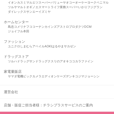
イオン
カスミ
マルエツ
スーパーバリュー
ヤオコー
オーケー
ヨークベニマル
ツルヤ
マルト
オギノ
エスマート
ライフ
業務スーパー
いかり
フジグラン
ダイレックス
サンエー
イズミヤ
ホームセンター
島忠
コメリ
ナフコ
コーナン
カインズ
アストロプロダクツ
DCM
ジョイフル本田
ファッション
ユニクロ
しまむら
アベイル
AOKI
はるやま
サカゼン
ドラッグストア
ツルハドラッグ
サンドラッグ
クスリのアオキ
ココカラファイン
家電量販店
ヤマダ電機
ビックカメラ
エディオン
ケーズデンキ
コジマ
ジョーシン
運営会社
店舗・販促ご担当者様：チラシプラスサービスのご案内