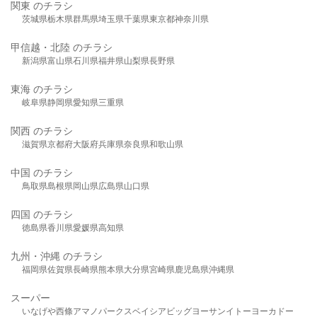
関東 のチラシ
茨城県
栃木県
群馬県
埼玉県
千葉県
東京都
神奈川県
甲信越・北陸 のチラシ
新潟県
富山県
石川県
福井県
山梨県
長野県
東海 のチラシ
岐阜県
静岡県
愛知県
三重県
関西 のチラシ
滋賀県
京都府
大阪府
兵庫県
奈良県
和歌山県
中国 のチラシ
鳥取県
島根県
岡山県
広島県
山口県
四国 のチラシ
徳島県
香川県
愛媛県
高知県
九州・沖縄 のチラシ
福岡県
佐賀県
長崎県
熊本県
大分県
宮崎県
鹿児島県
沖縄県
スーパー
いなげや
西條
アマノパークス
ベイシア
ビッグヨーサン
イトーヨーカドー