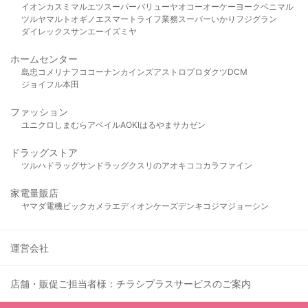
イオン
カスミ
マルエツ
スーパーバリュー
ヤオコー
オーケー
ヨークベニマル
ツルヤ
マルト
オギノ
エスマート
ライフ
業務スーパー
いかり
フジグラン
ダイレックス
サンエー
イズミヤ
ホームセンター
島忠
コメリ
ナフコ
コーナン
カインズ
アストロプロダクツ
DCM
ジョイフル本田
ファッション
ユニクロ
しまむら
アベイル
AOKI
はるやま
サカゼン
ドラッグストア
ツルハドラッグ
サンドラッグ
クスリのアオキ
ココカラファイン
家電量販店
ヤマダ電機
ビックカメラ
エディオン
ケーズデンキ
コジマ
ジョーシン
運営会社
店舗・販促ご担当者様：チラシプラスサービスのご案内