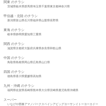
関東 のチラシ
茨城県
栃木県
群馬県
埼玉県
千葉県
東京都
神奈川県
甲信越・北陸 のチラシ
新潟県
富山県
石川県
福井県
山梨県
長野県
東海 のチラシ
岐阜県
静岡県
愛知県
三重県
関西 のチラシ
滋賀県
京都府
大阪府
兵庫県
奈良県
和歌山県
中国 のチラシ
鳥取県
島根県
岡山県
広島県
山口県
四国 のチラシ
徳島県
香川県
愛媛県
高知県
九州・沖縄 のチラシ
福岡県
佐賀県
長崎県
熊本県
大分県
宮崎県
鹿児島県
沖縄県
スーパー
いなげや
西條
アマノパークス
ベイシア
ビッグヨーサン
イトーヨーカドー