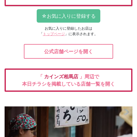
お気に入りに登録したお店は
「
トップページ
」に表示されます。
公式店舗ページを開く
「
カインズ相馬店
」周辺で
本日チラシを掲載している店舗一覧を開く