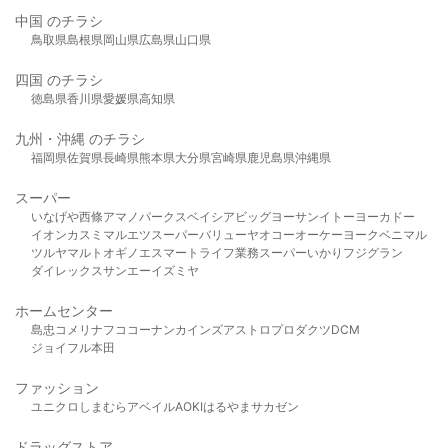
中国 のチラシ
鳥取県
島根県
岡山県
広島県
山口県
四国 のチラシ
徳島県
香川県
愛媛県
高知県
九州・沖縄 のチラシ
福岡県
佐賀県
長崎県
熊本県
大分県
宮崎県
鹿児島県
沖縄県
スーパー
いなげや
西條
アマノパークス
ベイシア
ビッグヨーサン
イトーヨーカドー
イオン
カスミ
マルエツ
スーパーバリュー
ヤオコー
オーケー
ヨークベニマル
ツルヤ
マルト
オギノ
エスマート
ライフ
業務スーパー
いかり
フジグラン
ダイレックス
サンエー
イズミヤ
ホームセンター
島忠
コメリ
ナフコ
コーナン
カインズ
アストロプロダクツ
DCM
ジョイフル本田
ファッション
ユニクロ
しまむら
アベイル
AOKI
はるやま
サカゼン
ドラッグストア