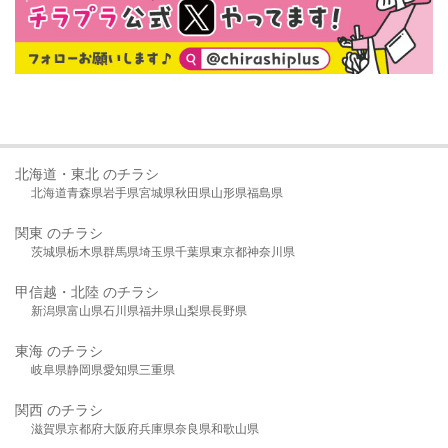
北海道・東北 のチラシ
北海道
青森県
岩手県
宮城県
秋田県
山形県
福島県
関東 のチラシ
茨城県
栃木県
群馬県
埼玉県
千葉県
東京都
神奈川県
甲信越・北陸 のチラシ
新潟県
富山県
石川県
福井県
山梨県
長野県
東海 のチラシ
岐阜県
静岡県
愛知県
三重県
関西 のチラシ
滋賀県
京都府
大阪府
兵庫県
奈良県
和歌山県