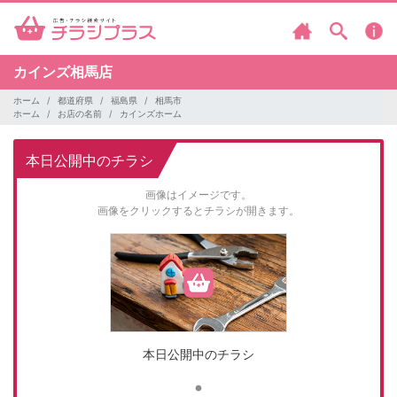
カインズ相馬店
ホーム
都道府県
福島県
相馬市
ホーム
お店の名前
カインズホーム
本日公開中のチラシ
画像はイメージです。
画像をクリックするとチラシが開きます。
本日公開中のチラシ