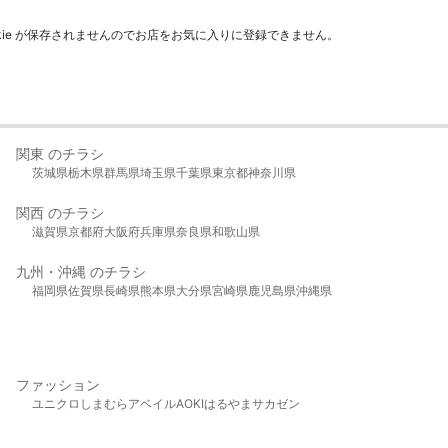
kie が保存されませんのでお店をお気に入りに登録できません。
関東 のチラシ
茨城県
栃木県
群馬県
埼玉県
千葉県
東京都
神奈川県
関西 のチラシ
滋賀県
京都府
大阪府
兵庫県
奈良県
和歌山県
九州・沖縄 のチラシ
福岡県
佐賀県
長崎県
熊本県
大分県
宮崎県
鹿児島県
沖縄県
ファッション
ユニクロ
しまむら
アベイル
AOKI
はるやま
サカゼン