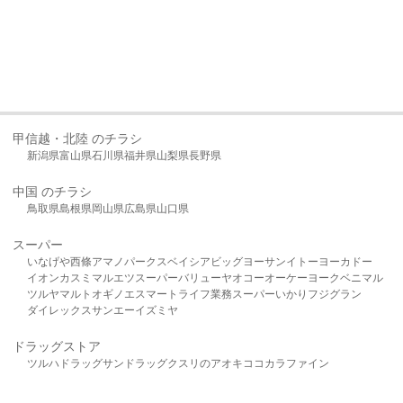
甲信越・北陸 のチラシ
新潟県
富山県
石川県
福井県
山梨県
長野県
中国 のチラシ
鳥取県
島根県
岡山県
広島県
山口県
スーパー
いなげや
西條
アマノパークス
ベイシア
ビッグヨーサン
イトーヨーカドー
イオン
カスミ
マルエツ
スーパーバリュー
ヤオコー
オーケー
ヨークベニマル
ツルヤ
マルト
オギノ
エスマート
ライフ
業務スーパー
いかり
フジグラン
ダイレックス
サンエー
イズミヤ
ドラッグストア
ツルハドラッグ
サンドラッグ
クスリのアオキ
ココカラファイン