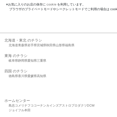
※お気に入りのお店の保存に
cookie
を利用しています。
ブラウザのプライベートモードやシークレットモードでご利用の場合は coo
北海道・東北 のチラシ
北海道
青森県
岩手県
宮城県
秋田県
山形県
福島県
東海 のチラシ
岐阜県
静岡県
愛知県
三重県
四国 のチラシ
徳島県
香川県
愛媛県
高知県
ホームセンター
島忠
コメリ
ナフコ
コーナン
カインズ
アストロプロダクツ
DCM
ジョイフル本田