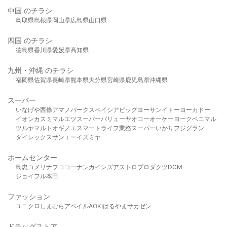
中国 のチラシ
鳥取県
島根県
岡山県
広島県
山口県
四国 のチラシ
徳島県
香川県
愛媛県
高知県
九州・沖縄 のチラシ
福岡県
佐賀県
長崎県
熊本県
大分県
宮崎県
鹿児島県
沖縄県
スーパー
いなげや
西條
アマノパークス
ベイシア
ビッグヨーサン
イトーヨーカドー
イオン
カスミ
マルエツ
スーパーバリュー
ヤオコー
オーケー
ヨークベニマル
ツルヤ
マルト
オギノ
エスマート
ライフ
業務スーパー
いかり
フジグラン
ダイレックス
サンエー
イズミヤ
ホームセンター
島忠
コメリ
ナフコ
コーナン
カインズ
アストロプロダクツ
DCM
ジョイフル本田
ファッション
ユニクロ
しまむら
アベイル
AOKI
はるやま
サカゼン
ドラッグストア