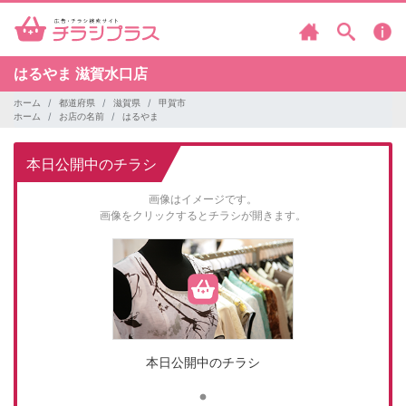
はるやま
滋賀水口店
ホーム
都道府県
滋賀県
甲賀市
ホーム
お店の名前
はるやま
本日公開中のチラシ
画像はイメージです。
画像をクリックするとチラシが開きます。
本日公開中のチラシ