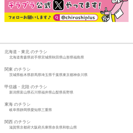
北海道・東北 のチラシ
北海道
青森県
岩手県
宮城県
秋田県
山形県
福島県
関東 のチラシ
茨城県
栃木県
群馬県
埼玉県
千葉県
東京都
神奈川県
甲信越・北陸 のチラシ
新潟県
富山県
石川県
福井県
山梨県
長野県
東海 のチラシ
岐阜県
静岡県
愛知県
三重県
関西 のチラシ
滋賀県
京都府
大阪府
兵庫県
奈良県
和歌山県