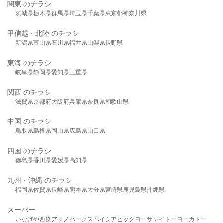
関東 のチラシ
茨城県
栃木県
群馬県
埼玉県
千葉県
東京都
神奈川県
甲信越・北陸 のチラシ
新潟県
富山県
石川県
福井県
山梨県
長野県
東海 のチラシ
岐阜県
静岡県
愛知県
三重県
関西 のチラシ
滋賀県
京都府
大阪府
兵庫県
奈良県
和歌山県
中国 のチラシ
鳥取県
島根県
岡山県
広島県
山口県
四国 のチラシ
徳島県
香川県
愛媛県
高知県
九州・沖縄 のチラシ
福岡県
佐賀県
長崎県
熊本県
大分県
宮崎県
鹿児島県
沖縄県
スーパー
いなげや
西條
アマノパークス
ベイシア
ビッグヨーサン
イトーヨーカドー