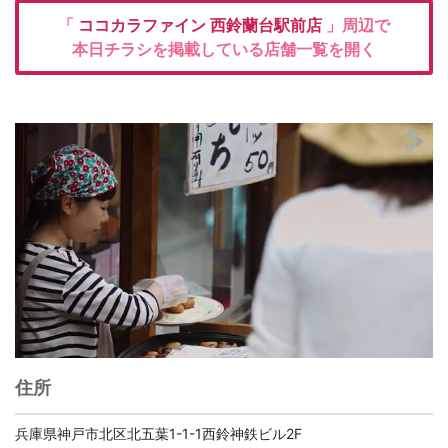
「
ココカラファイン
西鈴蘭台駅前店
」周辺で
本日チラシを掲載している店舗一覧を開く
住所
兵庫県神戸市北区北五葉1-1-1西鈴神鉄ビル2F