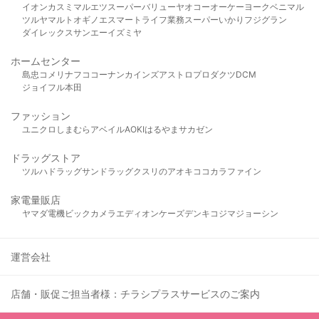
イオン
カスミ
マルエツ
スーパーバリュー
ヤオコー
オーケー
ヨークベニマル
ツルヤ
マルト
オギノ
エスマート
ライフ
業務スーパー
いかり
フジグラン
ダイレックス
サンエー
イズミヤ
ホームセンター
島忠
コメリ
ナフコ
コーナン
カインズ
アストロプロダクツ
DCM
ジョイフル本田
ファッション
ユニクロ
しまむら
アベイル
AOKI
はるやま
サカゼン
ドラッグストア
ツルハドラッグ
サンドラッグ
クスリのアオキ
ココカラファイン
家電量販店
ヤマダ電機
ビックカメラ
エディオン
ケーズデンキ
コジマ
ジョーシン
運営会社
店舗・販促ご担当者様：チラシプラスサービスのご案内