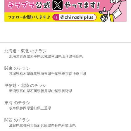
北海道・東北 のチラシ
北海道
青森県
岩手県
宮城県
秋田県
山形県
福島県
関東 のチラシ
茨城県
栃木県
群馬県
埼玉県
千葉県
東京都
神奈川県
甲信越・北陸 のチラシ
新潟県
富山県
石川県
福井県
山梨県
長野県
東海 のチラシ
岐阜県
静岡県
愛知県
三重県
関西 のチラシ
滋賀県
京都府
大阪府
兵庫県
奈良県
和歌山県