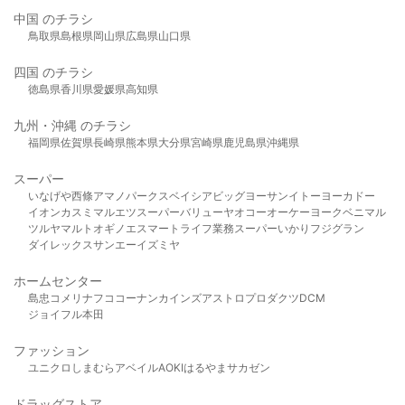
中国 のチラシ
鳥取県
島根県
岡山県
広島県
山口県
四国 のチラシ
徳島県
香川県
愛媛県
高知県
九州・沖縄 のチラシ
福岡県
佐賀県
長崎県
熊本県
大分県
宮崎県
鹿児島県
沖縄県
スーパー
いなげや
西條
アマノパークス
ベイシア
ビッグヨーサン
イトーヨーカドー
イオン
カスミ
マルエツ
スーパーバリュー
ヤオコー
オーケー
ヨークベニマル
ツルヤ
マルト
オギノ
エスマート
ライフ
業務スーパー
いかり
フジグラン
ダイレックス
サンエー
イズミヤ
ホームセンター
島忠
コメリ
ナフコ
コーナン
カインズ
アストロプロダクツ
DCM
ジョイフル本田
ファッション
ユニクロ
しまむら
アベイル
AOKI
はるやま
サカゼン
ドラッグストア