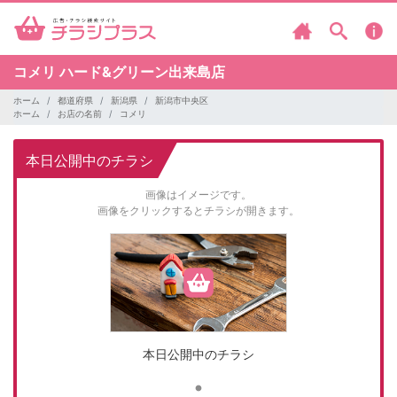
コメリ
ハード&グリーン出来島店
ホーム
都道府県
新潟県
新潟市中央区
ホーム
お店の名前
コメリ
本日公開中のチラシ
画像はイメージです。
画像をクリックするとチラシが開きます。
本日公開中のチラシ