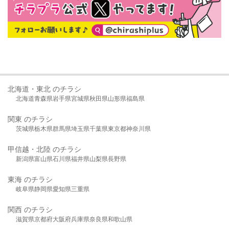
北海道・東北 のチラシ
北海道
青森県
岩手県
宮城県
秋田県
山形県
福島県
関東 のチラシ
茨城県
栃木県
群馬県
埼玉県
千葉県
東京都
神奈川県
甲信越・北陸 のチラシ
新潟県
富山県
石川県
福井県
山梨県
長野県
東海 のチラシ
岐阜県
静岡県
愛知県
三重県
関西 のチラシ
滋賀県
京都府
大阪府
兵庫県
奈良県
和歌山県