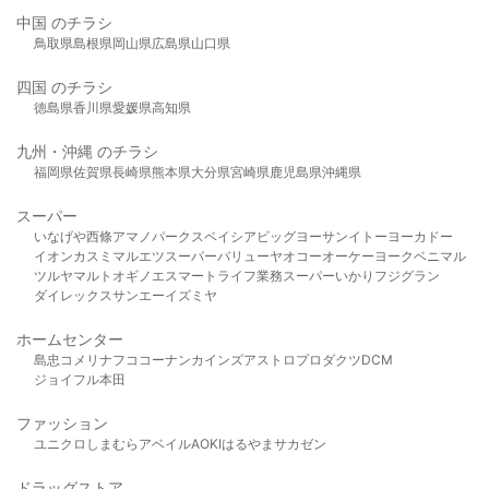
中国 のチラシ
鳥取県
島根県
岡山県
広島県
山口県
四国 のチラシ
徳島県
香川県
愛媛県
高知県
九州・沖縄 のチラシ
福岡県
佐賀県
長崎県
熊本県
大分県
宮崎県
鹿児島県
沖縄県
スーパー
いなげや
西條
アマノパークス
ベイシア
ビッグヨーサン
イトーヨーカドー
イオン
カスミ
マルエツ
スーパーバリュー
ヤオコー
オーケー
ヨークベニマル
ツルヤ
マルト
オギノ
エスマート
ライフ
業務スーパー
いかり
フジグラン
ダイレックス
サンエー
イズミヤ
ホームセンター
島忠
コメリ
ナフコ
コーナン
カインズ
アストロプロダクツ
DCM
ジョイフル本田
ファッション
ユニクロ
しまむら
アベイル
AOKI
はるやま
サカゼン
ドラッグストア