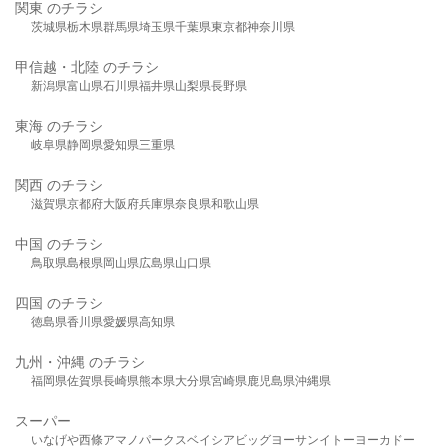
関東 のチラシ
茨城県
栃木県
群馬県
埼玉県
千葉県
東京都
神奈川県
甲信越・北陸 のチラシ
新潟県
富山県
石川県
福井県
山梨県
長野県
東海 のチラシ
岐阜県
静岡県
愛知県
三重県
関西 のチラシ
滋賀県
京都府
大阪府
兵庫県
奈良県
和歌山県
中国 のチラシ
鳥取県
島根県
岡山県
広島県
山口県
四国 のチラシ
徳島県
香川県
愛媛県
高知県
九州・沖縄 のチラシ
福岡県
佐賀県
長崎県
熊本県
大分県
宮崎県
鹿児島県
沖縄県
スーパー
いなげや
西條
アマノパークス
ベイシア
ビッグヨーサン
イトーヨーカドー