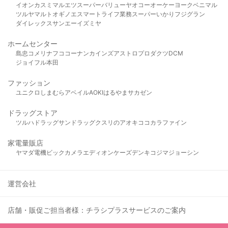
イオン
カスミ
マルエツ
スーパーバリュー
ヤオコー
オーケー
ヨークベニマル
ツルヤ
マルト
オギノ
エスマート
ライフ
業務スーパー
いかり
フジグラン
ダイレックス
サンエー
イズミヤ
ホームセンター
島忠
コメリ
ナフコ
コーナン
カインズ
アストロプロダクツ
DCM
ジョイフル本田
ファッション
ユニクロ
しまむら
アベイル
AOKI
はるやま
サカゼン
ドラッグストア
ツルハドラッグ
サンドラッグ
クスリのアオキ
ココカラファイン
家電量販店
ヤマダ電機
ビックカメラ
エディオン
ケーズデンキ
コジマ
ジョーシン
運営会社
店舗・販促ご担当者様：チラシプラスサービスのご案内