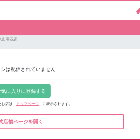
久山電器店
ラシは配信されていません
たお店は
「
トップページ
」に表示されます。
式店舗ページを開く