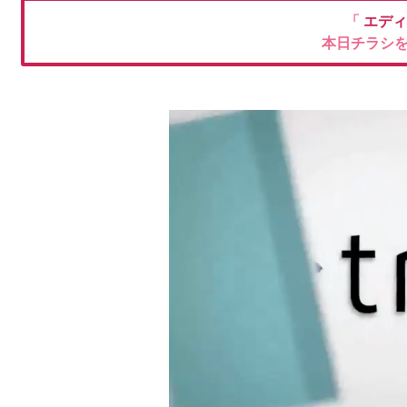
「
エデ
本日チラシ