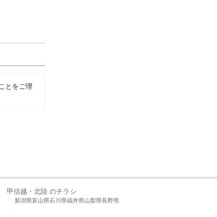
ことをご理
甲信越・北陸 のチラシ
新潟県
富山県
石川県
福井県
山梨県
長野県