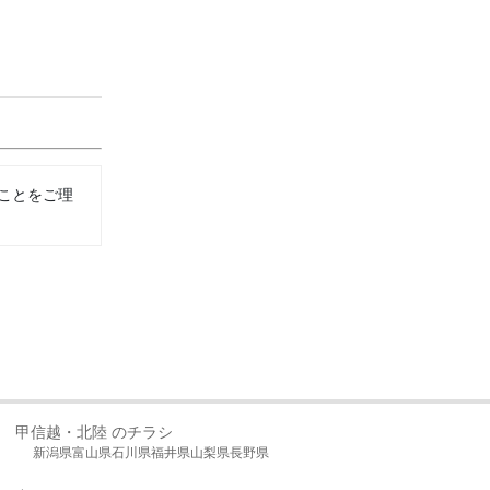
ことをご理
甲信越・北陸 のチラシ
新潟県
富山県
石川県
福井県
山梨県
長野県