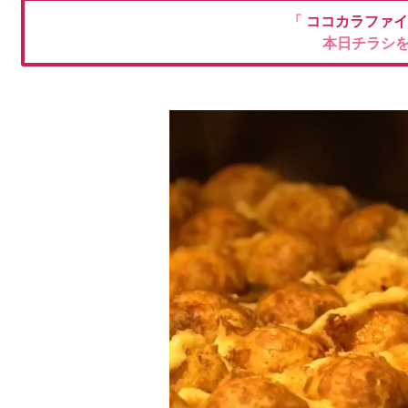
「
ココカラファ
本日チラシ