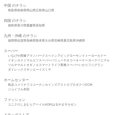
中国 のチラシ
鳥取県
島根県
岡山県
広島県
山口県
四国 のチラシ
徳島県
香川県
愛媛県
高知県
九州・沖縄 のチラシ
福岡県
佐賀県
長崎県
熊本県
大分県
宮崎県
鹿児島県
沖縄県
スーパー
いなげや
西條
アマノパークス
ベイシア
ビッグヨーサン
イトーヨーカドー
イオン
カスミ
マルエツ
スーパーバリュー
ヤオコー
オーケー
ヨークベニマル
ツルヤ
マルト
オギノ
エスマート
ライフ
業務スーパー
いかり
フジグラン
ダイレックス
サンエー
イズミヤ
ホームセンター
島忠
コメリ
ナフコ
コーナン
カインズ
アストロプロダクツ
DCM
ジョイフル本田
ファッション
ユニクロ
しまむら
アベイル
AOKI
はるやま
サカゼン
ドラッグストア