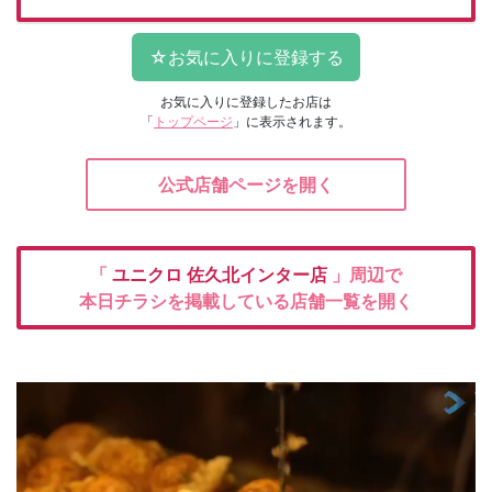
お気に入りに登録したお店は
「
トップページ
」に表示されます。
公式店舗ページを開く
「
ユニクロ
佐久北インター店
」周辺で
本日チラシを掲載している店舗一覧を開く