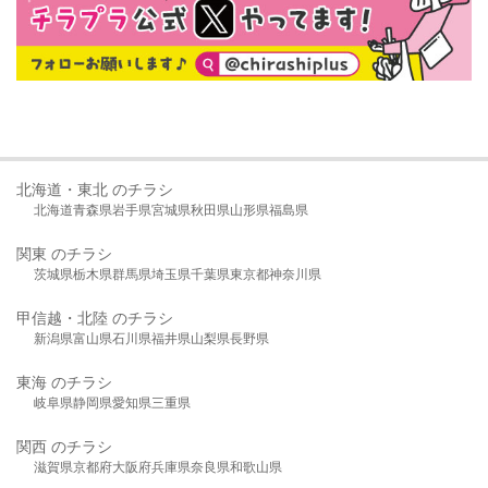
北海道・東北 のチラシ
北海道
青森県
岩手県
宮城県
秋田県
山形県
福島県
関東 のチラシ
茨城県
栃木県
群馬県
埼玉県
千葉県
東京都
神奈川県
甲信越・北陸 のチラシ
新潟県
富山県
石川県
福井県
山梨県
長野県
東海 のチラシ
岐阜県
静岡県
愛知県
三重県
関西 のチラシ
滋賀県
京都府
大阪府
兵庫県
奈良県
和歌山県