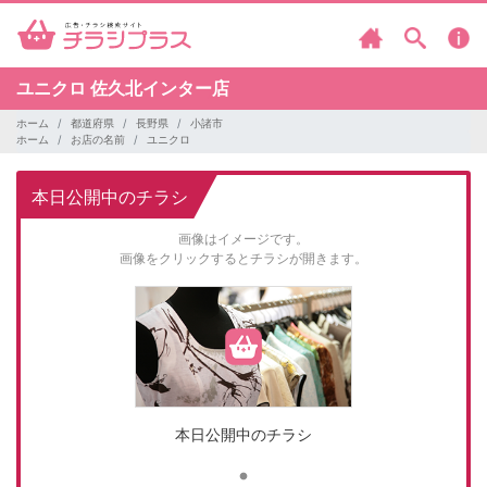
ユニクロ
佐久北インター店
ホーム
都道府県
長野県
小諸市
ホーム
お店の名前
ユニクロ
本日公開中のチラシ
画像はイメージです。
画像をクリックするとチラシが開きます。
本日公開中のチラシ