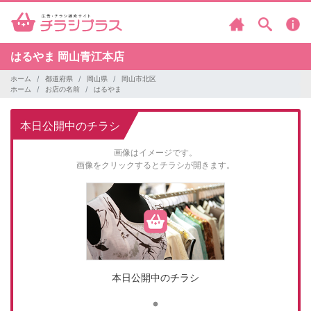
はるやま
岡山青江本店
ホーム
都道府県
岡山県
岡山市北区
ホーム
お店の名前
はるやま
本日公開中のチラシ
画像はイメージです。
画像をクリックするとチラシが開きます。
本日公開中のチラシ