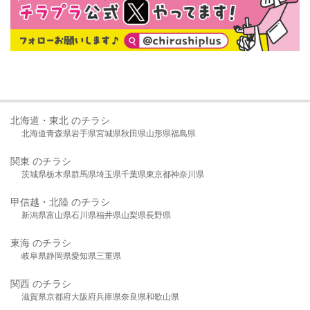
北海道・東北 のチラシ
北海道
青森県
岩手県
宮城県
秋田県
山形県
福島県
関東 のチラシ
茨城県
栃木県
群馬県
埼玉県
千葉県
東京都
神奈川県
甲信越・北陸 のチラシ
新潟県
富山県
石川県
福井県
山梨県
長野県
東海 のチラシ
岐阜県
静岡県
愛知県
三重県
関西 のチラシ
滋賀県
京都府
大阪府
兵庫県
奈良県
和歌山県