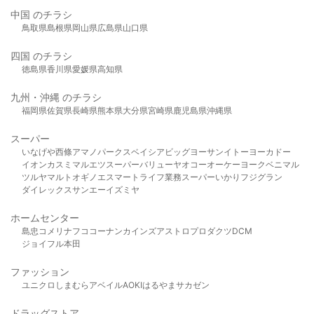
中国 のチラシ
鳥取県
島根県
岡山県
広島県
山口県
四国 のチラシ
徳島県
香川県
愛媛県
高知県
九州・沖縄 のチラシ
福岡県
佐賀県
長崎県
熊本県
大分県
宮崎県
鹿児島県
沖縄県
スーパー
いなげや
西條
アマノパークス
ベイシア
ビッグヨーサン
イトーヨーカドー
イオン
カスミ
マルエツ
スーパーバリュー
ヤオコー
オーケー
ヨークベニマル
ツルヤ
マルト
オギノ
エスマート
ライフ
業務スーパー
いかり
フジグラン
ダイレックス
サンエー
イズミヤ
ホームセンター
島忠
コメリ
ナフコ
コーナン
カインズ
アストロプロダクツ
DCM
ジョイフル本田
ファッション
ユニクロ
しまむら
アベイル
AOKI
はるやま
サカゼン
ドラッグストア