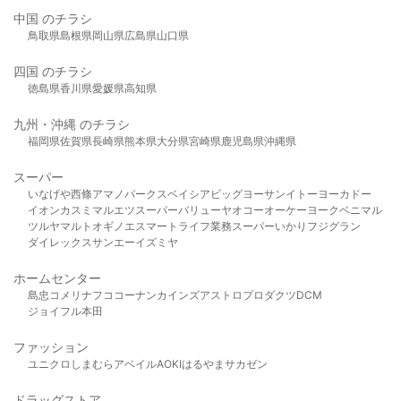
中国 のチラシ
鳥取県
島根県
岡山県
広島県
山口県
四国 のチラシ
徳島県
香川県
愛媛県
高知県
九州・沖縄 のチラシ
福岡県
佐賀県
長崎県
熊本県
大分県
宮崎県
鹿児島県
沖縄県
スーパー
いなげや
西條
アマノパークス
ベイシア
ビッグヨーサン
イトーヨーカドー
イオン
カスミ
マルエツ
スーパーバリュー
ヤオコー
オーケー
ヨークベニマル
ツルヤ
マルト
オギノ
エスマート
ライフ
業務スーパー
いかり
フジグラン
ダイレックス
サンエー
イズミヤ
ホームセンター
島忠
コメリ
ナフコ
コーナン
カインズ
アストロプロダクツ
DCM
ジョイフル本田
ファッション
ユニクロ
しまむら
アベイル
AOKI
はるやま
サカゼン
ドラッグストア