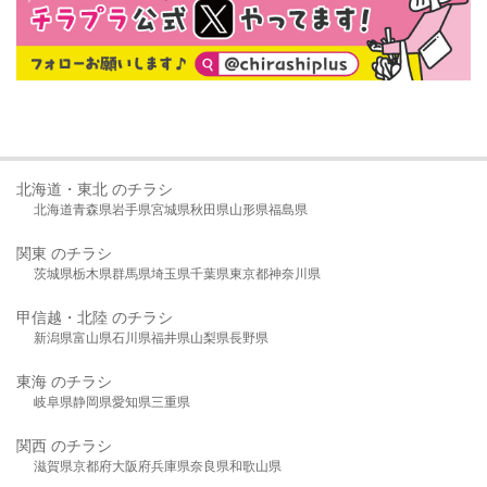
北海道・東北 のチラシ
北海道
青森県
岩手県
宮城県
秋田県
山形県
福島県
関東 のチラシ
茨城県
栃木県
群馬県
埼玉県
千葉県
東京都
神奈川県
甲信越・北陸 のチラシ
新潟県
富山県
石川県
福井県
山梨県
長野県
東海 のチラシ
岐阜県
静岡県
愛知県
三重県
関西 のチラシ
滋賀県
京都府
大阪府
兵庫県
奈良県
和歌山県