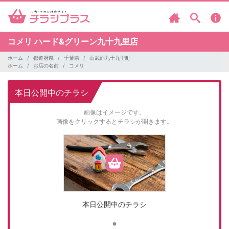
コメリ
ハード&グリーン九十九里店
ホーム
都道府県
千葉県
山武郡九十九里町
ホーム
お店の名前
コメリ
本日公開中のチラシ
画像はイメージです。
画像をクリックするとチラシが開きます。
本日公開中のチラシ