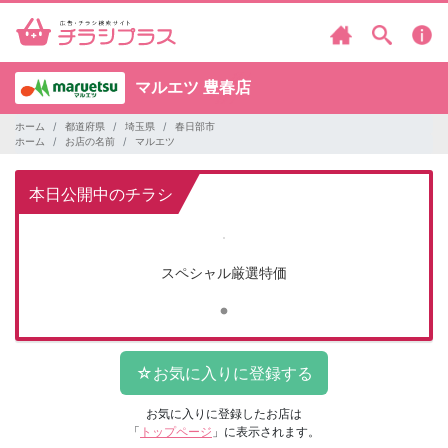
マルエツ
豊春店
ホーム
都道府県
埼玉県
春日部市
ホーム
お店の名前
マルエツ
本日公開中のチラシ
スペシャル厳選特価
お気に入りに登録したお店は
「
トップページ
」に表示されます。