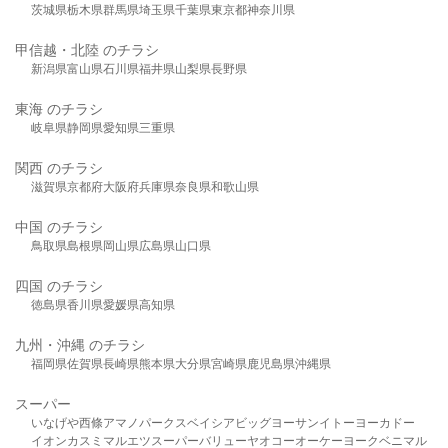
茨城県
栃木県
群馬県
埼玉県
千葉県
東京都
神奈川県
甲信越・北陸 のチラシ
新潟県
富山県
石川県
福井県
山梨県
長野県
東海 のチラシ
岐阜県
静岡県
愛知県
三重県
関西 のチラシ
滋賀県
京都府
大阪府
兵庫県
奈良県
和歌山県
中国 のチラシ
鳥取県
島根県
岡山県
広島県
山口県
四国 のチラシ
徳島県
香川県
愛媛県
高知県
九州・沖縄 のチラシ
福岡県
佐賀県
長崎県
熊本県
大分県
宮崎県
鹿児島県
沖縄県
スーパー
いなげや
西條
アマノパークス
ベイシア
ビッグヨーサン
イトーヨーカドー
イオン
カスミ
マルエツ
スーパーバリュー
ヤオコー
オーケー
ヨークベニマル