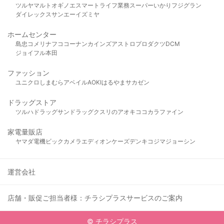
ツルヤ
マルト
オギノ
エスマート
ライフ
業務スーパー
いかり
フジグラン
ダイレックス
サンエー
イズミヤ
ホームセンター
島忠
コメリ
ナフコ
コーナン
カインズ
アストロプロダクツ
DCM
ジョイフル本田
ファッション
ユニクロ
しまむら
アベイル
AOKI
はるやま
サカゼン
ドラッグストア
ツルハドラッグ
サンドラッグ
クスリのアオキ
ココカラファイン
家電量販店
ヤマダ電機
ビックカメラ
エディオン
ケーズデンキ
コジマ
ジョーシン
運営会社
店舗・販促ご担当者様：チラシプラスサービスのご案内
© チラシプラス