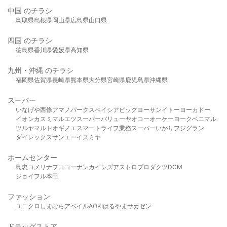
中国 のチラシ
鳥取県
島根県
岡山県
広島県
山口県
四国 のチラシ
徳島県
香川県
愛媛県
高知県
九州・沖縄 のチラシ
福岡県
佐賀県
長崎県
熊本県
大分県
宮崎県
鹿児島県
沖縄県
スーパー
いなげや
西條
アマノパークス
ベイシア
ビッグヨーサン
イトーヨーカドー
イオン
カスミ
マルエツ
スーパーバリュー
ヤオコー
オーケー
ヨークベニマル
ツルヤ
マルト
オギノ
エスマート
ライフ
業務スーパー
いかり
フジグラン
ダイレックス
サンエー
イズミヤ
ホームセンター
島忠
コメリ
ナフコ
コーナン
カインズ
アストロプロダクツ
DCM
ジョイフル本田
ファッション
ユニクロ
しまむら
アベイル
AOKI
はるやま
サカゼン
ドラッグストア