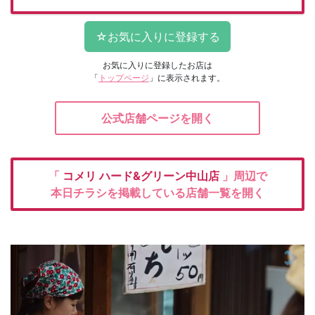
お気に入りに登録したお店は
「
トップページ
」に表示されます。
公式店舗ページを開く
「
コメリ
ハード&グリーン中山店
」周辺で
本日チラシを掲載している店舗一覧を開く