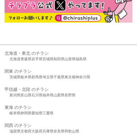
北海道・東北 のチラシ
北海道
青森県
岩手県
宮城県
秋田県
山形県
福島県
関東 のチラシ
茨城県
栃木県
群馬県
埼玉県
千葉県
東京都
神奈川県
甲信越・北陸 のチラシ
新潟県
富山県
石川県
福井県
山梨県
長野県
東海 のチラシ
岐阜県
静岡県
愛知県
三重県
関西 のチラシ
滋賀県
京都府
大阪府
兵庫県
奈良県
和歌山県