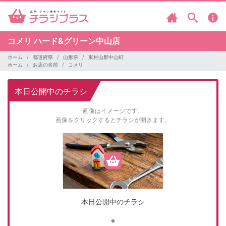
コメリ
ハード&グリーン中山店
ホーム
都道府県
山形県
東村山郡中山町
ホーム
お店の名前
コメリ
本日公開中のチラシ
画像はイメージです。
画像をクリックするとチラシが開きます。
本日公開中のチラシ