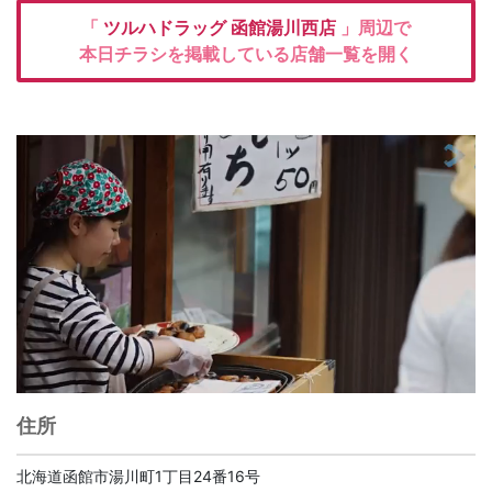
「
ツルハドラッグ
函館湯川西店
」周辺で
本日チラシを掲載している店舗一覧を開く
住所
北海道函館市湯川町1丁目24番16号