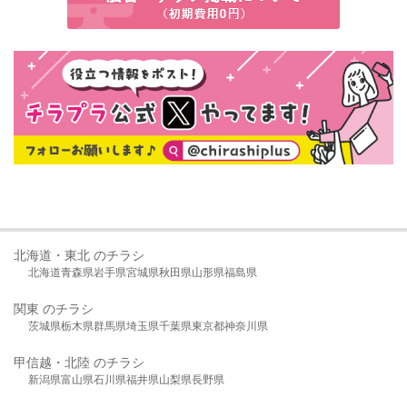
北海道・東北 のチラシ
北海道
青森県
岩手県
宮城県
秋田県
山形県
福島県
関東 のチラシ
茨城県
栃木県
群馬県
埼玉県
千葉県
東京都
神奈川県
甲信越・北陸 のチラシ
新潟県
富山県
石川県
福井県
山梨県
長野県