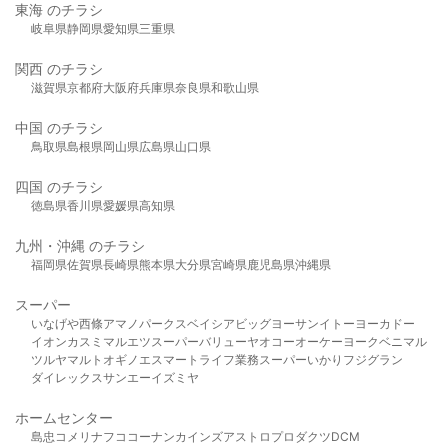
東海 のチラシ
岐阜県
静岡県
愛知県
三重県
関西 のチラシ
滋賀県
京都府
大阪府
兵庫県
奈良県
和歌山県
中国 のチラシ
鳥取県
島根県
岡山県
広島県
山口県
四国 のチラシ
徳島県
香川県
愛媛県
高知県
九州・沖縄 のチラシ
福岡県
佐賀県
長崎県
熊本県
大分県
宮崎県
鹿児島県
沖縄県
スーパー
いなげや
西條
アマノパークス
ベイシア
ビッグヨーサン
イトーヨーカドー
イオン
カスミ
マルエツ
スーパーバリュー
ヤオコー
オーケー
ヨークベニマル
ツルヤ
マルト
オギノ
エスマート
ライフ
業務スーパー
いかり
フジグラン
ダイレックス
サンエー
イズミヤ
ホームセンター
島忠
コメリ
ナフコ
コーナン
カインズ
アストロプロダクツ
DCM