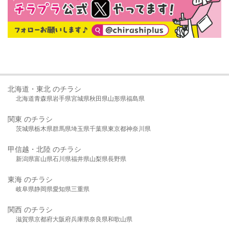
北海道・東北 のチラシ
北海道
青森県
岩手県
宮城県
秋田県
山形県
福島県
関東 のチラシ
茨城県
栃木県
群馬県
埼玉県
千葉県
東京都
神奈川県
甲信越・北陸 のチラシ
新潟県
富山県
石川県
福井県
山梨県
長野県
東海 のチラシ
岐阜県
静岡県
愛知県
三重県
関西 のチラシ
滋賀県
京都府
大阪府
兵庫県
奈良県
和歌山県