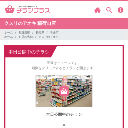
クスリのアオキ
稲荷山店
ホーム
都道府県
長野県
千曲市
ホーム
お店の名前
クスリのアオキ
本日公開中のチラシ
画像はイメージです。
画像をクリックするとチラシが開きます。
本日公開中のチラシ