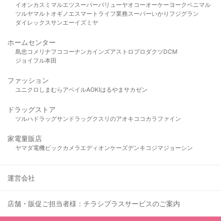
イオン
カスミ
マルエツ
スーパーバリュー
ヤオコー
オーケー
ヨークベニマル
ツルヤ
マルト
オギノ
エスマート
ライフ
業務スーパー
いかり
フジグラン
ダイレックス
サンエー
イズミヤ
ホームセンター
島忠
コメリ
ナフコ
コーナン
カインズ
アストロプロダクツ
DCM
ジョイフル本田
ファッション
ユニクロ
しまむら
アベイル
AOKI
はるやま
サカゼン
ドラッグストア
ツルハドラッグ
サンドラッグ
クスリのアオキ
ココカラファイン
家電量販店
ヤマダ電機
ビックカメラ
エディオン
ケーズデンキ
コジマ
ジョーシン
運営会社
店舗・販促ご担当者様：チラシプラスサービスのご案内