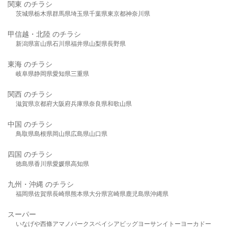
関東 のチラシ
茨城県
栃木県
群馬県
埼玉県
千葉県
東京都
神奈川県
甲信越・北陸 のチラシ
新潟県
富山県
石川県
福井県
山梨県
長野県
東海 のチラシ
岐阜県
静岡県
愛知県
三重県
関西 のチラシ
滋賀県
京都府
大阪府
兵庫県
奈良県
和歌山県
中国 のチラシ
鳥取県
島根県
岡山県
広島県
山口県
四国 のチラシ
徳島県
香川県
愛媛県
高知県
九州・沖縄 のチラシ
福岡県
佐賀県
長崎県
熊本県
大分県
宮崎県
鹿児島県
沖縄県
スーパー
いなげや
西條
アマノパークス
ベイシア
ビッグヨーサン
イトーヨーカドー