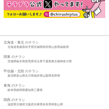
北海道・東北 のチラシ
北海道
青森県
岩手県
宮城県
秋田県
山形県
福島県
関東 のチラシ
茨城県
栃木県
群馬県
埼玉県
千葉県
東京都
神奈川県
甲信越・北陸 のチラシ
新潟県
富山県
石川県
福井県
山梨県
長野県
東海 のチラシ
岐阜県
静岡県
愛知県
三重県
関西 のチラシ
滋賀県
京都府
大阪府
兵庫県
奈良県
和歌山県