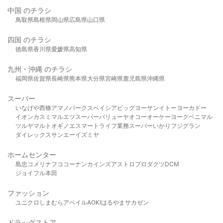
中国 のチラシ
鳥取県
島根県
岡山県
広島県
山口県
四国 のチラシ
徳島県
香川県
愛媛県
高知県
九州・沖縄 のチラシ
福岡県
佐賀県
長崎県
熊本県
大分県
宮崎県
鹿児島県
沖縄県
スーパー
いなげや
西條
アマノパークス
ベイシア
ビッグヨーサン
イトーヨーカドー
イオン
カスミ
マルエツ
スーパーバリュー
ヤオコー
オーケー
ヨークベニマル
ツルヤ
マルト
オギノ
エスマート
ライフ
業務スーパー
いかり
フジグラン
ダイレックス
サンエー
イズミヤ
ホームセンター
島忠
コメリ
ナフコ
コーナン
カインズ
アストロプロダクツ
DCM
ジョイフル本田
ファッション
ユニクロ
しまむら
アベイル
AOKI
はるやま
サカゼン
ドラッグストア