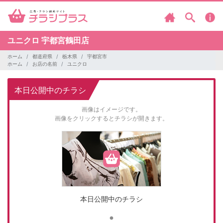
ユニクロ
宇都宮鶴田店
ホーム
都道府県
栃木県
宇都宮市
ホーム
お店の名前
ユニクロ
本日公開中のチラシ
画像はイメージです。
画像をクリックするとチラシが開きます。
本日公開中のチラシ