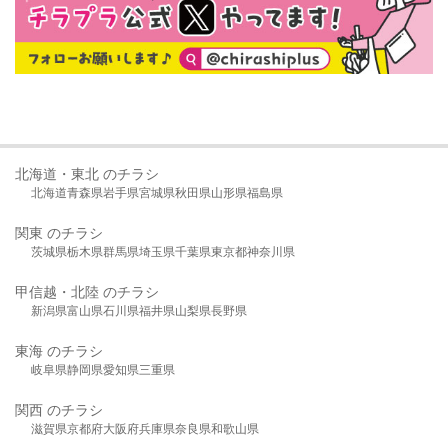
北海道・東北 のチラシ
北海道
青森県
岩手県
宮城県
秋田県
山形県
福島県
関東 のチラシ
茨城県
栃木県
群馬県
埼玉県
千葉県
東京都
神奈川県
甲信越・北陸 のチラシ
新潟県
富山県
石川県
福井県
山梨県
長野県
東海 のチラシ
岐阜県
静岡県
愛知県
三重県
関西 のチラシ
滋賀県
京都府
大阪府
兵庫県
奈良県
和歌山県