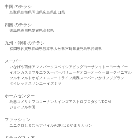
中国 のチラシ
鳥取県
島根県
岡山県
広島県
山口県
四国 のチラシ
徳島県
香川県
愛媛県
高知県
九州・沖縄 のチラシ
福岡県
佐賀県
長崎県
熊本県
大分県
宮崎県
鹿児島県
沖縄県
スーパー
いなげや
西條
アマノパークス
ベイシア
ビッグヨーサン
イトーヨーカドー
イオン
カスミ
マルエツ
スーパーバリュー
ヤオコー
オーケー
ヨークベニマル
ツルヤ
マルト
オギノ
エスマート
ライフ
業務スーパー
いかり
フジグラン
ダイレックス
サンエー
イズミヤ
ホームセンター
島忠
コメリ
ナフコ
コーナン
カインズ
アストロプロダクツ
DCM
ジョイフル本田
ファッション
ユニクロ
しまむら
アベイル
AOKI
はるやま
サカゼン
ドラッグストア