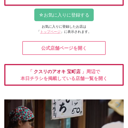
お気に入りに登録したお店は
「
トップページ
」に表示されます。
公式店舗ページを開く
「
クスリのアオキ
宝町店
」周辺で
本日チラシを掲載している店舗一覧を開く