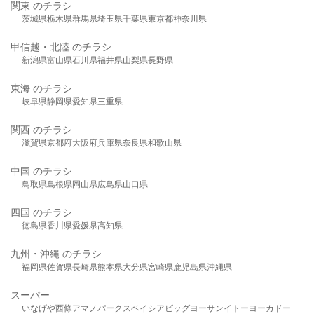
関東 のチラシ
茨城県
栃木県
群馬県
埼玉県
千葉県
東京都
神奈川県
甲信越・北陸 のチラシ
新潟県
富山県
石川県
福井県
山梨県
長野県
東海 のチラシ
岐阜県
静岡県
愛知県
三重県
関西 のチラシ
滋賀県
京都府
大阪府
兵庫県
奈良県
和歌山県
中国 のチラシ
鳥取県
島根県
岡山県
広島県
山口県
四国 のチラシ
徳島県
香川県
愛媛県
高知県
九州・沖縄 のチラシ
福岡県
佐賀県
長崎県
熊本県
大分県
宮崎県
鹿児島県
沖縄県
スーパー
いなげや
西條
アマノパークス
ベイシア
ビッグヨーサン
イトーヨーカドー