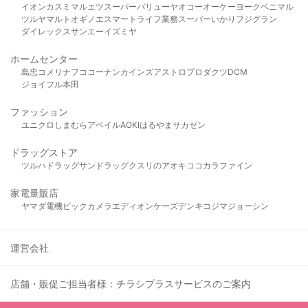
イオン
カスミ
マルエツ
スーパーバリュー
ヤオコー
オーケー
ヨークベニマル
ツルヤ
マルト
オギノ
エスマート
ライフ
業務スーパー
いかり
フジグラン
ダイレックス
サンエー
イズミヤ
ホームセンター
島忠
コメリ
ナフコ
コーナン
カインズ
アストロプロダクツ
DCM
ジョイフル本田
ファッション
ユニクロ
しまむら
アベイル
AOKI
はるやま
サカゼン
ドラッグストア
ツルハドラッグ
サンドラッグ
クスリのアオキ
ココカラファイン
家電量販店
ヤマダ電機
ビックカメラ
エディオン
ケーズデンキ
コジマ
ジョーシン
運営会社
店舗・販促ご担当者様：チラシプラスサービスのご案内