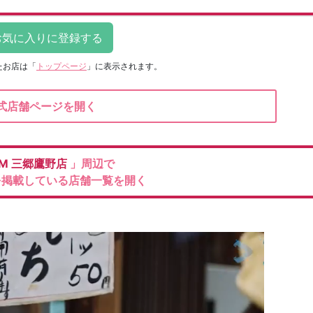
たお店は
「
トップページ
」に表示されます。
式店舗ページを開く
M
三郷鷹野店
」周辺で
を掲載している店舗一覧を開く