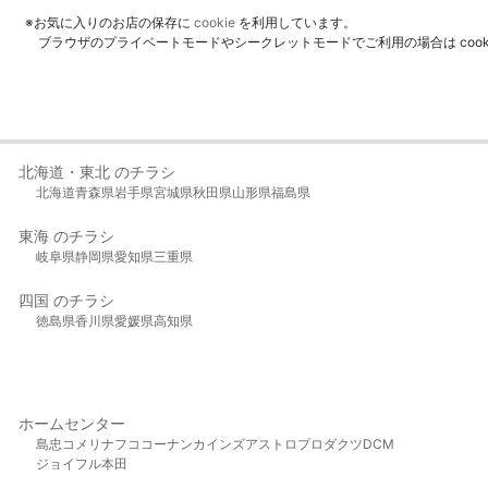
※お気に入りのお店の保存に
cookie
を利用しています。
ブラウザのプライベートモードやシークレットモードでご利用の場合は coo
北海道・東北 のチラシ
北海道
青森県
岩手県
宮城県
秋田県
山形県
福島県
東海 のチラシ
岐阜県
静岡県
愛知県
三重県
四国 のチラシ
徳島県
香川県
愛媛県
高知県
ホームセンター
島忠
コメリ
ナフコ
コーナン
カインズ
アストロプロダクツ
DCM
ジョイフル本田