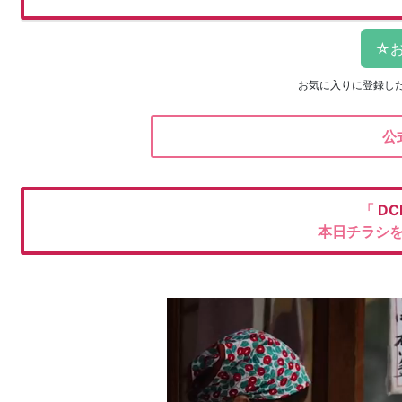
お気に入りに登録し
公
「
DC
本日チラシ