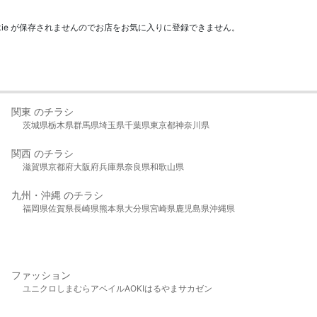
kie が保存されませんのでお店をお気に入りに登録できません。
関東 のチラシ
茨城県
栃木県
群馬県
埼玉県
千葉県
東京都
神奈川県
関西 のチラシ
滋賀県
京都府
大阪府
兵庫県
奈良県
和歌山県
九州・沖縄 のチラシ
福岡県
佐賀県
長崎県
熊本県
大分県
宮崎県
鹿児島県
沖縄県
ファッション
ユニクロ
しまむら
アベイル
AOKI
はるやま
サカゼン