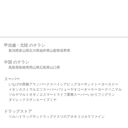
甲信越・北陸 のチラシ
新潟県
富山県
石川県
福井県
山梨県
長野県
中国 のチラシ
鳥取県
島根県
岡山県
広島県
山口県
スーパー
いなげや
西條
アマノパークス
ベイシア
ビッグヨーサン
イトーヨーカドー
イオン
カスミ
マルエツ
スーパーバリュー
ヤオコー
オーケー
ヨークベニマル
ツルヤ
マルト
オギノ
エスマート
ライフ
業務スーパー
いかり
フジグラン
ダイレックス
サンエー
イズミヤ
ドラッグストア
ツルハドラッグ
サンドラッグ
クスリのアオキ
ココカラファイン