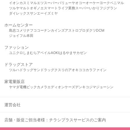
イオン
カスミ
マルエツ
スーパーバリュー
ヤオコー
オーケー
ヨークベニマル
ツルヤ
マルト
オギノ
エスマート
ライフ
業務スーパー
いかり
フジグラン
ダイレックス
サンエー
イズミヤ
ホームセンター
島忠
コメリ
ナフコ
コーナン
カインズ
アストロプロダクツ
DCM
ジョイフル本田
ファッション
ユニクロ
しまむら
アベイル
AOKI
はるやま
サカゼン
ドラッグストア
ツルハドラッグ
サンドラッグ
クスリのアオキ
ココカラファイン
家電量販店
ヤマダ電機
ビックカメラ
エディオン
ケーズデンキ
コジマ
ジョーシン
運営会社
店舗・販促ご担当者様：チラシプラスサービスのご案内