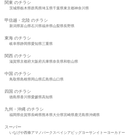
関東 のチラシ
茨城県
栃木県
群馬県
埼玉県
千葉県
東京都
神奈川県
甲信越・北陸 のチラシ
新潟県
富山県
石川県
福井県
山梨県
長野県
東海 のチラシ
岐阜県
静岡県
愛知県
三重県
関西 のチラシ
滋賀県
京都府
大阪府
兵庫県
奈良県
和歌山県
中国 のチラシ
鳥取県
島根県
岡山県
広島県
山口県
四国 のチラシ
徳島県
香川県
愛媛県
高知県
九州・沖縄 のチラシ
福岡県
佐賀県
長崎県
熊本県
大分県
宮崎県
鹿児島県
沖縄県
スーパー
いなげや
西條
アマノパークス
ベイシア
ビッグヨーサン
イトーヨーカドー