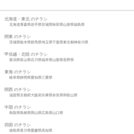
北海道・東北 のチラシ
北海道
青森県
岩手県
宮城県
秋田県
山形県
福島県
関東 のチラシ
茨城県
栃木県
群馬県
埼玉県
千葉県
東京都
神奈川県
甲信越・北陸 のチラシ
新潟県
富山県
石川県
福井県
山梨県
長野県
東海 のチラシ
岐阜県
静岡県
愛知県
三重県
関西 のチラシ
滋賀県
京都府
大阪府
兵庫県
奈良県
和歌山県
中国 のチラシ
鳥取県
島根県
岡山県
広島県
山口県
四国 のチラシ
徳島県
香川県
愛媛県
高知県