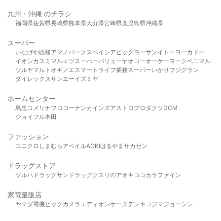
九州・沖縄 のチラシ
福岡県
佐賀県
長崎県
熊本県
大分県
宮崎県
鹿児島県
沖縄県
スーパー
いなげや
西條
アマノパークス
ベイシア
ビッグヨーサン
イトーヨーカドー
イオン
カスミ
マルエツ
スーパーバリュー
ヤオコー
オーケー
ヨークベニマル
ツルヤ
マルト
オギノ
エスマート
ライフ
業務スーパー
いかり
フジグラン
ダイレックス
サンエー
イズミヤ
ホームセンター
島忠
コメリ
ナフコ
コーナン
カインズ
アストロプロダクツ
DCM
ジョイフル本田
ファッション
ユニクロ
しまむら
アベイル
AOKI
はるやま
サカゼン
ドラッグストア
ツルハドラッグ
サンドラッグ
クスリのアオキ
ココカラファイン
家電量販店
ヤマダ電機
ビックカメラ
エディオン
ケーズデンキ
コジマ
ジョーシン