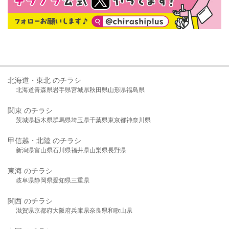
北海道・東北 のチラシ
北海道
青森県
岩手県
宮城県
秋田県
山形県
福島県
関東 のチラシ
茨城県
栃木県
群馬県
埼玉県
千葉県
東京都
神奈川県
甲信越・北陸 のチラシ
新潟県
富山県
石川県
福井県
山梨県
長野県
東海 のチラシ
岐阜県
静岡県
愛知県
三重県
関西 のチラシ
滋賀県
京都府
大阪府
兵庫県
奈良県
和歌山県