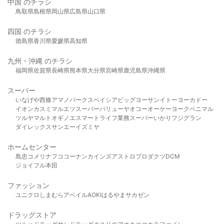
中国 のチラシ
鳥取県
島根県
岡山県
広島県
山口県
四国 のチラシ
徳島県
香川県
愛媛県
高知県
九州・沖縄 のチラシ
福岡県
佐賀県
長崎県
熊本県
大分県
宮崎県
鹿児島県
沖縄県
スーパー
いなげや
西條
アマノパークス
ベイシア
ビッグヨーサン
イトーヨーカドー
イオン
カスミ
マルエツ
スーパーバリュー
ヤオコー
オーケー
ヨークベニマル
ツルヤ
マルト
オギノ
エスマート
ライフ
業務スーパー
いかり
フジグラン
ダイレックス
サンエー
イズミヤ
ホームセンター
島忠
コメリ
ナフコ
コーナン
カインズ
アストロプロダクツ
DCM
ジョイフル本田
ファッション
ユニクロ
しまむら
アベイル
AOKI
はるやま
サカゼン
ドラッグストア