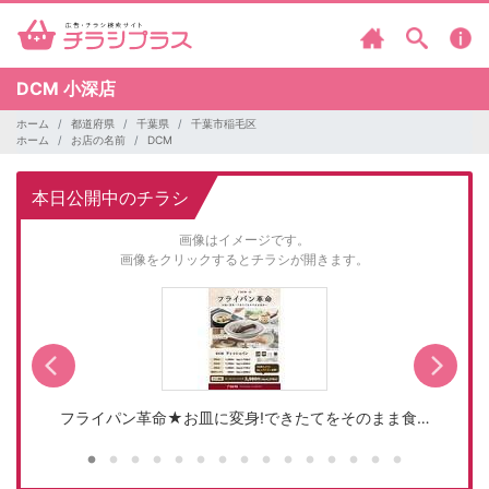
DCM
小深店
ホーム
都道府県
千葉県
千葉市稲毛区
ホーム
お店の名前
DCM
本日公開中のチラシ
画像はイメージです。
画像をクリックするとチラシが開きます。
フライパン革命★お皿に変身!できたてをそのまま食…