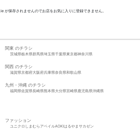
kie が保存されませんのでお店をお気に入りに登録できません。
関東 のチラシ
茨城県
栃木県
群馬県
埼玉県
千葉県
東京都
神奈川県
関西 のチラシ
滋賀県
京都府
大阪府
兵庫県
奈良県
和歌山県
九州・沖縄 のチラシ
福岡県
佐賀県
長崎県
熊本県
大分県
宮崎県
鹿児島県
沖縄県
ファッション
ユニクロ
しまむら
アベイル
AOKI
はるやま
サカゼン