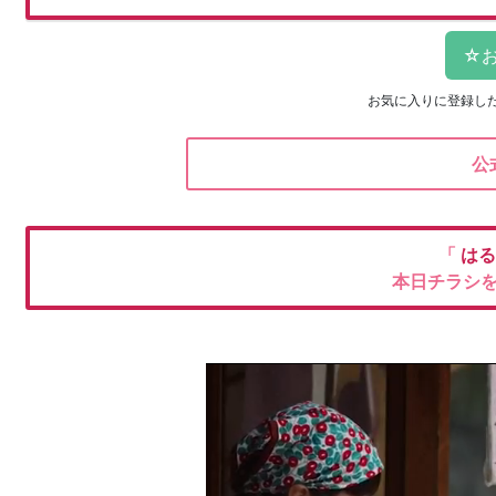
お気に入りに登録し
公
「
はる
本日チラシ