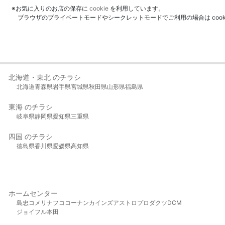
※お気に入りのお店の保存に
cookie
を利用しています。
ブラウザのプライベートモードやシークレットモードでご利用の場合は coo
北海道・東北 のチラシ
北海道
青森県
岩手県
宮城県
秋田県
山形県
福島県
東海 のチラシ
岐阜県
静岡県
愛知県
三重県
四国 のチラシ
徳島県
香川県
愛媛県
高知県
ホームセンター
島忠
コメリ
ナフコ
コーナン
カインズ
アストロプロダクツ
DCM
ジョイフル本田