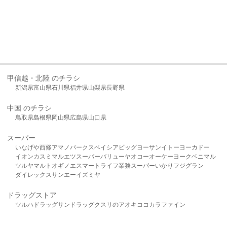
甲信越・北陸 のチラシ
新潟県
富山県
石川県
福井県
山梨県
長野県
中国 のチラシ
鳥取県
島根県
岡山県
広島県
山口県
スーパー
いなげや
西條
アマノパークス
ベイシア
ビッグヨーサン
イトーヨーカドー
イオン
カスミ
マルエツ
スーパーバリュー
ヤオコー
オーケー
ヨークベニマル
ツルヤ
マルト
オギノ
エスマート
ライフ
業務スーパー
いかり
フジグラン
ダイレックス
サンエー
イズミヤ
ドラッグストア
ツルハドラッグ
サンドラッグ
クスリのアオキ
ココカラファイン